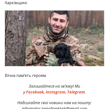
Харківщині.
Вічна пам’ять героям.
Залишайтеся на зв’язку! Ми
у
Facebook
,
Instagram
,
Telegram
.
Надсилайте свої новини нам на пошту:
informator.ivanofrankivsk@gmail.com