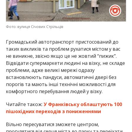
Фото: вулиця Січових Стрільців
Громадський автотранспорт пристосований до
таких викликів та проблем рухатися містом у вас
не виникне, звісно якщо це не жовтий “пижик”.
Відвідати супермаркети людині на візку, не складе
проблеми, адже великі мережі одразу
встановлюють пандуси, автоматичні двері без
порогів та мають інші технічні можливості для
комфортного перебування людей у візку.
Читайте також:
У Франківську облаштують 100
пішохідних переходів з пониженнями
Вільно пересуватися зможете центром,
прогулятися від серця міста до парку та переїхати