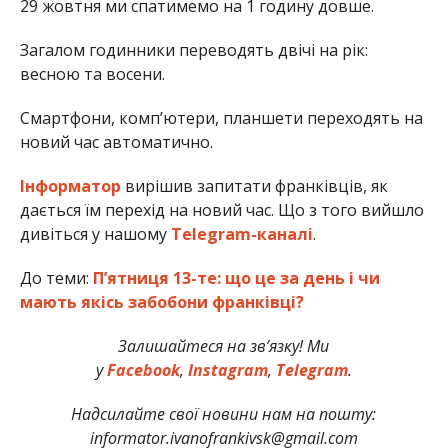
29 жовтня ми спатимемо на 1 годину довше.
Загалом годинники переводять двічі на рік:
весною та восени.
Смартфони, комп’ютери, планшети переходять на
новий час автоматично.
Інформатор
вирішив запитати франківців, як
дається їм перехід на новий час. Що з того вийшло
дивіться у нашому
Telegram-каналі
.
До теми:
П’ятниця 13-те: що це за день і чи
мають якісь забобони франківці?
Залишайтеся на зв’язку! Ми
у
Facebook
,
Instagram
,
Telegram
.
Надсилайте свої новини нам на пошту:
informator.ivanofrankivsk@gmail.com