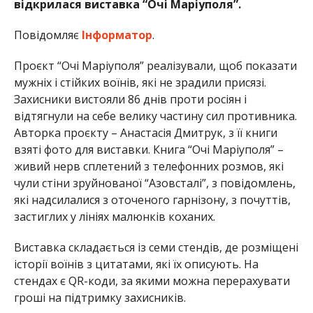
відкрилася виставка “Очі Маріуполя”.
Повідомляє
Інформатор
.
Проєкт “Очі Маріуполя” реалізували, щоб показати
мужніх і стійких воїнів, які не зрадили присязі.
Захисники вистояли 86 днів проти росіян і
відтягнули на себе велику частину сил противника.
Авторка проєкту – Анастасія Дмитрук, з її книги
взяті фото для виставки. Книга “Очі Маріуполя” –
живий нерв сплетений з телефонних розмов, які
чули стіни зруйнованої “Азовсталі”, з повідомлень,
які надсилалися з оточеного гарнізону, з почуттів,
застиглих у лініях малюнків коханих.
Виставка складається із семи стендів, де розміщені
історії воїнів з цитатами, які їх описують. На
стендах є QR-коди, за якими можна перерахувати
гроші на підтримку захисників.