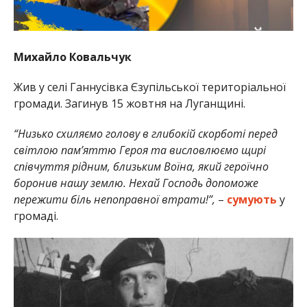
Михайло Ковальчук
Жив у селі Ганнусівка Єзупільської територіальної
громади. Загинув 15 жовтня на Луганщині.
“Низько схиляємо голову в глибокій скорботі перед
світлою пам’яттю Героя та висловлюємо щирі
співчуття рідним, близьким Воїна, який героїчно
боронив нашу землю. Нехай Господь допоможе
пережити біль непоправної втрати!”,
–
сумують
у
громаді.