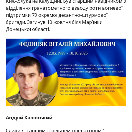
Княжолука на Калущині. Був старшим навідником 3
відділення гранатометного взводу роти вогневої
підтримки 79 окремої десантно-штурмової
бригади. Загинув 10 жовтня біля Мар’їнки
Донецької області.
Андрій Кавінський
Служив старшим стрільцем-оператором 1