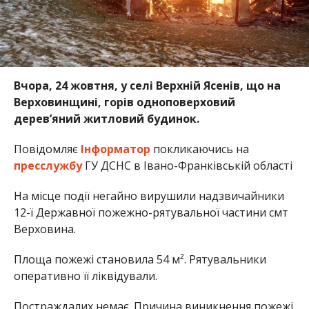
Вчора, 24 жовтня, у селі Верхній Ясенів, що на
Верховинщині, горів одноповерховий
дерев’яний житловий будинок.
Повідомляє
Інформатор
покликаючись на
пресслужбу
ГУ ДСНС в Івано-Франківській області
На місце події негайно вирушили надзвичайники
12-ї Державної пожежно-рятувальної частини смт
Верховина.
Площа пожежі становила 54 м². Рятувальники
оперативно її ліквідували.
Постраждалих немає. Причина виникнення пожежі