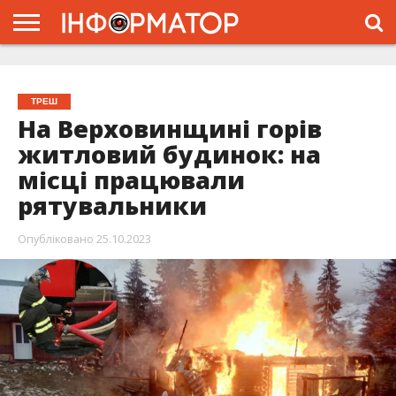
ГОЛОВНА
ЖИТТЯ
ВЛАДА
ГРОШІ
ТРЕШ
ТИСМЕНИЦЯ
НАДВІРНА
РОЗСЛІДУВАННЯ
АФІША
РЕКЛАМА
ПРО
ПРОЄКТ
ТРЕШ
На Верховинщині горів
житловий будинок: на
місці працювали
рятувальники
Опубліковано
25.10.2023