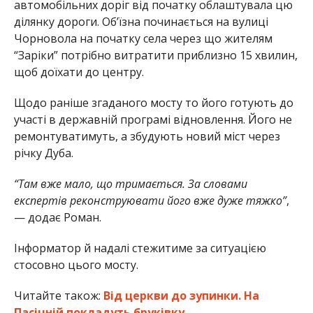
автомобільних доріг від початку облаштувала цю
ділянку дороги. Об’їзна починається на вулиці
Чорновола на початку села через що жителям
“Заріки” потрібно витратити приблизно 15 хвилин,
щоб доїхати до центру.
Щодо раніше згаданого мосту то його готують до
участі в державній програмі відновлення. Його не
ремонтуватимуть, а збудують новий міст через
річку Дуба.
“Там вже мало, що тримається. За словами
експертів реконструювати його вже дуже тяжко”
,
— додає Роман.
Інформатор й надалі стежитиме за ситуацією
стосовно цього мосту.
Читайте також:
Від церкви до зупинки. На
Пасічній покладуть бруківку