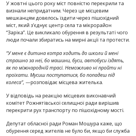
У жовтні цього року міст повністю перекрили та
визнали непридатним. Через це місцевим
мешканцям довелось їздити через пішохідний
міст, який з’єднує центр села та мікрорайон
“Заріка”. Це викликало обурення в результаті чого
люди почали збиратись на мирні акції та протести.
“У мене є дитина котра ходить до школи й мені
страшно за неї, бо машини, буси, автобуси їздять,
як по міжнародній трасі. Неможливо ні пройти ні
проїхати. Мусиш поступатися, бо попадеш під
колеса”,
—розповідає місцева жителька.
У відповідь на реакцію місцевих виконавчий
комітет Рожнятівської селищної ради вирішив
перекрити рух транспорту по пішохідному мості.
Депутат обласної ради Роман Мошура каже, що
обурення серед жителів не було би, якщо би служба