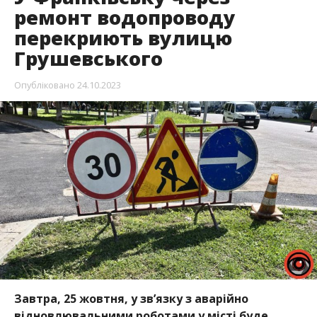
ремонт водопроводу
перекриють вулицю
Грушевського
Опубліковано
24.10.2023
Завтра, 25 жовтня, у зв’язку з аварійно
відновлювальними роботами у місті буде