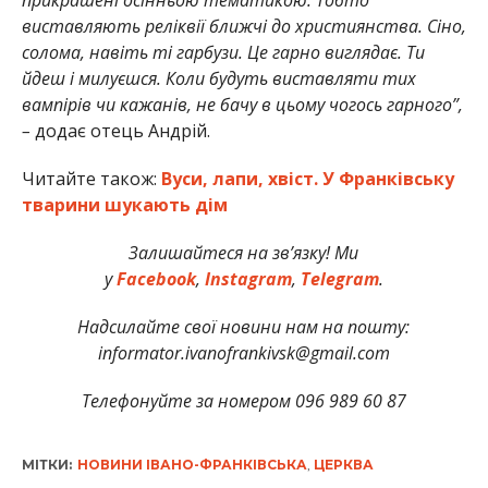
виставляють реліквії ближчі до християнства. Сіно,
солома, навіть ті гарбузи. Це гарно виглядає. Ти
йдеш і милуєшся. Коли будуть виставляти тих
вампірів чи кажанів, не бачу в цьому чогось гарного”,
–
додає отець Андрій.
Читайте також:
Вуси, лапи, хвіст. У Франківську
тварини шукають дім
Залишайтеся на зв’язку! Ми
у
Facebook
,
Instagram
,
Telegram
.
Надсилайте свої новини нам на пошту:
informator.ivanofrankivsk@gmail.com
Телефонуйте за номером 096 989 60 87
МІТКИ:
НОВИНИ ІВАНО-ФРАНКІВСЬКА
,
ЦЕРКВА