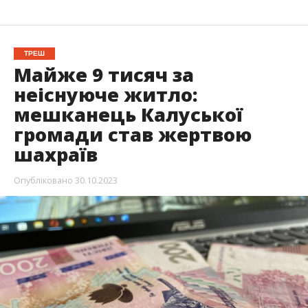
ТРЕШ
Майже 9 тисяч за
неіснуюче житло:
мешканець Калуської
громади став жертвою
шахраїв
Опубліковано
30.10.2023