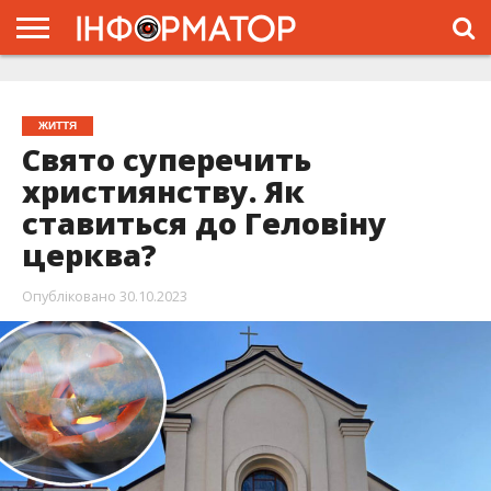
ГОЛОВНА
ЖИТТЯ
ВЛАДА
ГРОШІ
ТРЕШ
ТИСМЕНИЦЯ
НАДВІРНА
РОЗСЛІДУВАННЯ
АФІША
РЕКЛАМА
ПРО
ПРОЄКТ
ЖИТТЯ
Свято суперечить
християнству. Як
ставиться до Геловіну
церква?
Опубліковано
30.10.2023