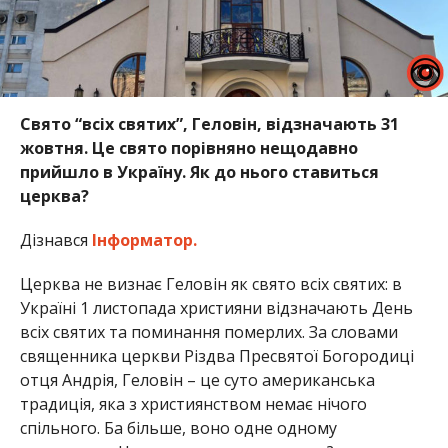
Свято “всіх святих”, Геловін, відзначають 31
жовтня. Це свято порівняно нещодавно
прийшло в Україну. Як до нього ставиться
церква?
Дізнався
Інформатор.
Церква не визнає Геловін як свято всіх святих: в
Україні 1 листопада християни відзначають День
всіх святих та поминання померлих. За словами
священника церкви Різдва Пресвятої Богородиці
отця Андрія, Геловін – це суто американська
традиція, яка з християнством немає нічого
спільного. Ба більше, воно одне одному