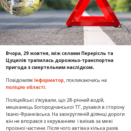
Вчора, 29 жовтня, між селами Перерісль та
Цуцилів трапилась дорожньо-транспортна
пригода з смертельним наслідком.
Повідомляє
Інформатор
, покликаючись на
поліцію області.
Поліцейські з’ясували, що 28-річний водій,
мешканець Богородчанської ТГ, рухався в сторону
Івано-Франківська. На заокругленій ділянці дороги
він не впорався з керуванням і виїхав за межі
проїзної частини. Після чого автівка кілька разів