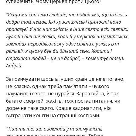
суперечить. Чому церква проти цього?
“Якщо ми копнемо глибше, то побачимо, що якогось
добра там немає. Які християнські цінності воно
пропагує? У нас натомість є інше свято всіх святих.
Було би більше логіки, коли б у церквах чи у мирських
закладах перевдягалися у одяг святих, у якісь їхні
реліквії. У цьому був би більший сенс. Ходити і
страхати людей – це не добро”, – коментує отець
Андрій.
Запозичувати щось в інших країн це не є погано,
це класно, однак треба пам’ятати – чужого
научайся, і свого не цурайся. Зараз війна, й так
багато смертей, жахіть, тож постає питання, чи
доречне таке свято. Краще задонатити, ніж
витрачати кошти на страшні костюми.
“Тішить те, що є заклади у нашому місті,
прикрашені осінньою тематикою. Тобто