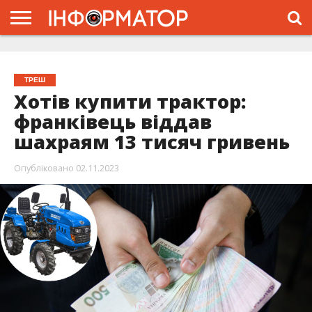
ГОЛОВНА
ЖИТТЯ
ВЛАДА
ГРОШІ
ТРЕШ
ТИСМЕНИЦЯ
НАДВІРНА
РОЗСЛІДУВАННЯ
АФІША
РЕКЛАМА
ПРО
ПРОЄКТ
ТРЕШ
Хотів купити трактор:
франківець віддав
шахраям 13 тисяч гривень
Опубліковано
02.11.2023