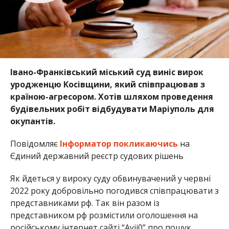
Івано-Франківський міський суд виніс вирок
уродженцю Косівщини, який співпрацював з
країною-агресором. Хотів шляхом проведення
будівельних робіт відбудувати Маріуполь для
окупантів.
Повідомляє
Інформатор
покликаючись
на
Єдиний державний реєстр судових рішень
Як йдеться у вироку суду обвинувачений у червні
2022 року добровільно погодився співпрацювати з
представниками рф. Так він разом із
представником рф розмістили оголошення на
російському інтернет сайті “Ауіі0” про пошук