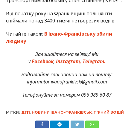
транспортним засобами у стані сп’яніння) КУпАП.
Від початку року на Франківщині поліціянти
спіймали понад 3400 тисячі нетверезих водіїв.
Читайте також:
В Івано-Франківську збили
людину
Залишайтеся на зв’язку! Ми
у
Facebook
,
Instagram,
Telegram.
Надсилайте свої новини нам на пошту:
informator.ivanofrankivsk@gmail.com
Телефонуйте за номером 096 989 60 87
МІТКИ:
ДТП
,
НОВИНИ ІВАНО-ФРАНКІВСЬК
,
П'ЯНИЙ ВОДІЙ