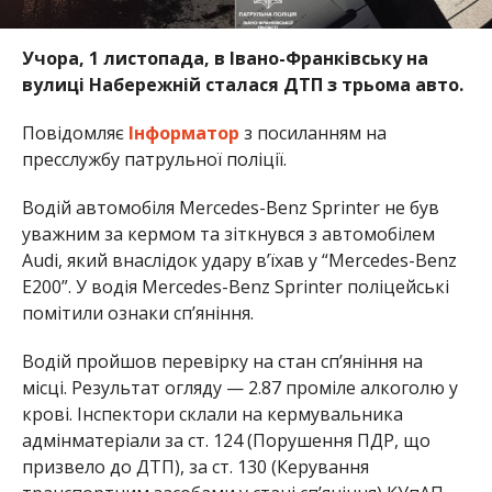
Учора, 1 листопада, в Івано-Франківську на
вулиці Набережній сталася ДТП з трьома авто.
Повідомляє
Інформатор
з посиланням на
пресслужбу патрульної поліції.
Водій автомобіля Mercedes-Benz Sprinter не був
уважним за кермом та зіткнувся з автомобілем
Audi, який внаслідок удару вʼїхав у “Mercedes-Benz
E200”. У водія Mercedes-Benz Sprinter поліцейські
помітили ознаки сп’яніння.
Водій пройшов перевірку на стан сп’яніння на
місці. Результат огляду — 2.87 проміле алкоголю у
крові. Інспектори склали на кермувальника
адмінматеріали за ст. 124 (Порушення ПДР, що
призвело до ДТП), за ст. 130 (Керування