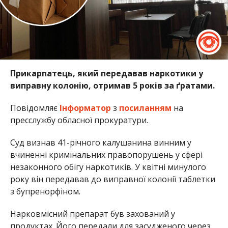
Прикарпатець, який передавав наркотики у
виправну колонію, отримав 5 років за ґратами.
Повідомляє
Інформатор
з
посиланням
на
пресслужбу обласної прокуратури.
Суд визнав 41-річного калушанина винним у
вчиненні кримінальних правопорушень у сфері
незаконного обігу наркотиків. У квітні минулого
року він передавав до виправної колонії таблетки
з бупренорфіном.
Нарковмісний препарат був захований у
продуктах. Його передали для засудженого через