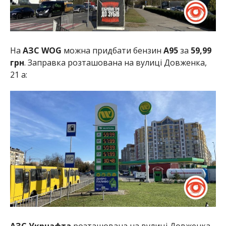
На
АЗС WOG
можна придбати бензин
А95
за
59,99
грн
. Заправка розташована на вулиці Довженка,
21 а:
АЗС Укрнафта
розташована на вулиці Довженка,