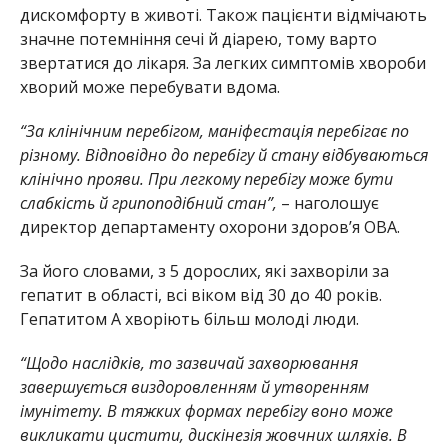
дискомфорту в животі. Також пацієнти відмічають
значне потемніння сечі й діарею, тому варто
звертатися до лікаря. За легких симптомів хвороби
хворий може перебувати вдома.
“За клінічним перебігом, маніфестація перебігає по
різному. Відповідно до перебігу й стану відбуваються
клінічно прояви. При легкому перебігу може бути
слабкість й грипоподібний стан”,
– наголошує
директор департаменту охорони здоров’я ОВА.
За його словами, з 5 дорослих, які захворіли за
гепатит в області, всі віком від 30 до 40 років.
Гепатитом А хворіють більш молоді люди.
“Щодо наслідків, то зазвичай захворювання
завершується виздоровленням й утворенням
імунітету. В тяжких формах перебігу воно може
викликати цистити, дискінезія жовчних шляхів. В