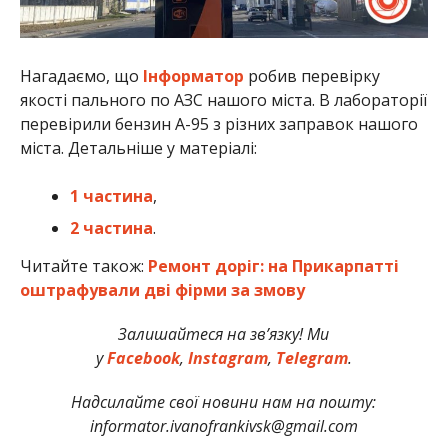
Нагадаємо, що
Інформатор
робив перевірку
якості пального по АЗС нашого міста. В лабораторії
перевірили бензин А-95 з різних заправок нашого
міста. Детальніше у матеріалі:
1 частина
,
2 частина
.
Читайте також:
Ремонт доріг: на Прикарпатті
оштрафували дві фірми за змову
Залишайтеся на зв’язку! Ми
у
Facebook
,
Instagram
,
Telegram
.
Надсилайте свої новини нам на пошту:
informator.ivanofrankivsk@gmail.com