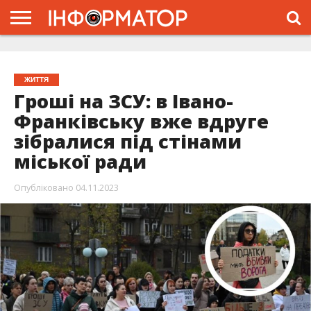
ГОЛОВНА
ЖИТТЯ
ВЛАДА
ГРОШІ
ТРЕШ
ТИСМЕНИЦЯ
НАДВІРНА
РОЗСЛІДУВАННЯ
АФІША
РЕКЛАМА
ПРО
ПРОЄКТ
ЖИТТЯ
Гроші на ЗСУ: в Івано-
Франківську вже вдруге
зібралися під стінами
міської ради
Опубліковано
04.11.2023