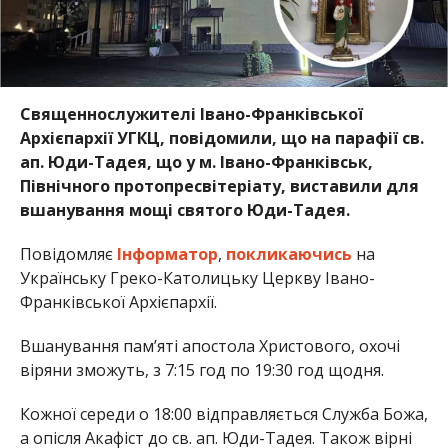
Священнослужителі Івано-Франківської
Архієпархії УГКЦ, повідомили, що на парафії св.
ап. Юди-Тадея, що у м. Івано-Франківськ,
Північного протопресвітеріату, виставили для
вшанування мощі святого Юди-Тадея.
Повідомляє
Інформатор
,
покликаючись
на
Українську Греко-Католицьку Церкву Івано-
Франківської Архієпархії.
Вшанування пам’яті апостола Христового, охочі
віряни зможуть, з 7:15 год по 19:30 год щодня.
Кожної середи о 18:00 відправляється Служба Божа,
а опісля Акафіст до св. ап. Юди-Тадея. Також вірні