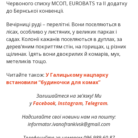
Червоного списку МСОП, EUROBATS та ІІ додатку
до Бернської конвенції.
Вечірниці руді – перелітні. Вони поселяються в
лісах, особливо у листяних, у великих парках і
садах. Колонії кажанів поселяються в дуплах, за
дерев’яним покриттям стін, на горищах, ц різних
щілинах. Їдять вони двокрилих й комарів, мух,
метеликів тощо.
Читайте також:
У Галицькому нацпарку
встановили “будиночки для комах”
Залишайтеся на зв’язку! Ми
у
Facebook
,
Instagram
,
Telegram
.
Надсилайте свої новини нам на пошту:
informator.ivanofrankivsk@gmail.com
Телефонуйте за номером 096 989 60 87