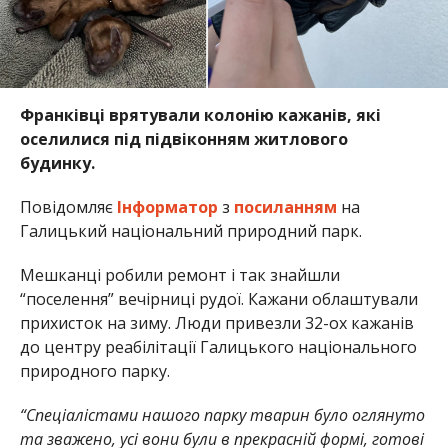
Франківці врятували колонію кажанів, які
оселилися під підвіконням житлового
будинку.
Повідомляє
Інформатор
з
посиланням
на
Галицький національний природний парк.
Мешканці робили ремонт і так знайшли
“поселення” вечірниці рудої. Кажани облаштували
прихисток на зиму. Люди привезли 32-ох кажанів
до центру реабілітації Галицького національного
природного парку.
“Спеціалістами нашого парку тварин було оглянуто
та зважено, усі вони були в прекрасній формі, готові