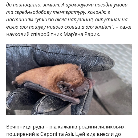
до повноцінної зимівлі. А враховуючи погодні умови
та середньодобову температуру, колонію з
настанням сутінків після напування, випустили на
волю для пошуку нового сховища для зимівлі”,
– каже
науковий співробітник Мар’яна Рарик.
Вечірниця руда – рід кажанів родини лиликових,
поширений в Європі та Азії. Цей вид внесли до