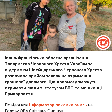
Івано-Франківська обласна організація
Товариства Червоного Хреста України за
підтримки Швейцарського Червоного Хреста
розпочала прийом заявок на отримання
грошової допомоги. Цю допомогу зможуть
отримати люди зі статусом ВПО та мешканці
Прикарпаття.
Повідомляє
Інформатор
покликаючись
на
Голову ОВА Світлану Онищук.