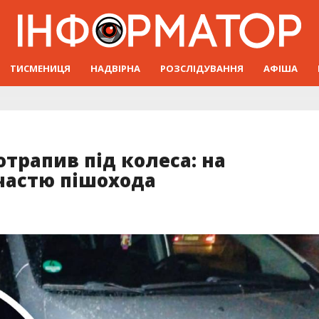
ТИСМЕНИЦЯ
НАДВІРНА
РОЗСЛІДУВАННЯ
АФІША
отрапив під колеса: на
частю пішохода