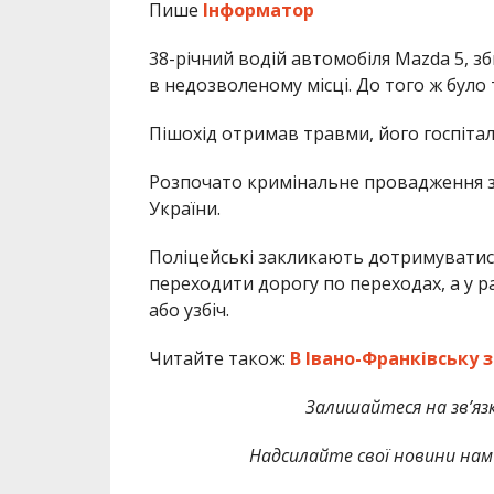
Пише
Інформатор
38-річний водій автомобіля Mazda 5, зб
в недозволеному місці. До того ж було
Пішохід отримав травми, його госпітал
Розпочато кримінальне провадження за
України.
Поліцейські закликають дотримуватис
переходити дорогу по переходах, а у раз
або узбіч.
Читайте також:
В Івано-Франківську з
Залишайтеся на зв’язк
Надсилайте свої новини нам 