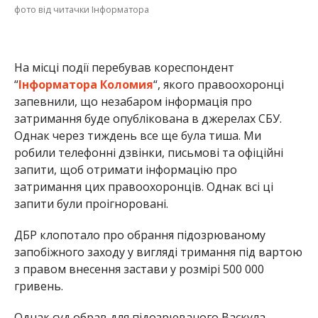
фото від читачки Інформатора
На місці події перебував кореспондент
“
Інформатора Коломия
“, якого правоохоронці
запевнили, що незабаром інформація про
затримання буде опублікована в джерелах СБУ.
Однак через тиждень все ще була тиша. Ми
робили телефонні дзвінки, письмові та офіційні
запити, щоб отримати інформацію про
затримання цих правоохоронців. Однак всі ці
запити були проігноровані.
ДБР клопотало про обрання підозрюваному
запобіжного заходу у вигляді тримання під вартою
з правом внесення застави у розмірі 500 000
гривень.
Однак суд обрав для підозрюваного Васкула,