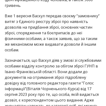
гривень.
Вже 1 вересня Васкул передав своєму “замовнику”
витяг з Єдиного реєстру зброї про наявність
дозволів на придбання зброї, основних частин
зброї, спорядження та боєприпасів до неї
фізичними особами, а також заявив, що за таким
же механізмом може видавати дозволи й іншим
особам.
Зазначається, що Васкул діяв у змові зі службовими
особами відділу контролю за обігом зброї ГУНП в
Івано-Франківській області. Вони додали до
документів на отримання зброї підроблену
довідку від головного редактора газети “Голос
інформації”(Віталія Чорненького-Курса) від 17
серпня 2023 року про те, що особа, якій видається
дозвіл, є кореспондентом цього видання. Адже
журналісти належать до категорії осіб, які можуть