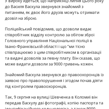
У вироку йдеться, що наприкінці липня цього року
до Василя Васкула звернувся знайомий з
питанням, як двоє його друзів можуть отримати
дозвіл на зброю.
Поліцейський повідомив, що дозволи видає
співробітник відділу контролю за обігом зброї
Головного управління Національної поліції в
Івано-Франківській області і що “ми тісно
співпрацюємо з цим співробітником в організації
та видачі дозволів за певну плату. Він сказав, що
може видати дозволи за 9000 гривень кожен.
Знайомий Васкула
звернувся
до
правоохоронців
із
заявою
про
правопорушення
і згодом почав діяти
під контролем правоохоронців.
Так, 9 серпня на вулиці Шевченка в Коломиї він
передав Васкулу дві фотографії, копію паспорта та
ідентифікаційного коду чоловіка, а також 9000