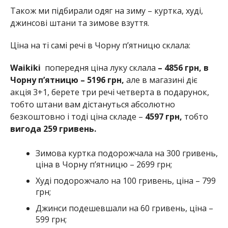
Також ми підбирали одяг на зиму – куртка, худі,
джинсові штани та зимове взуття.
Ціна на ті самі речі в Чорну п’ятницю склала:
Waikiki
попередня ціна луку склала
– 4856 грн, в
Чорну п’ятницю – 5196 грн,
але в магазині діє
акція 3+1, берете три речі четверта в подарунок,
тобто штани вам дістануться абсолютно
безкоштовно і тоді ціна складе –
4597 грн,
тобто
вигода 259 гривень.
Зимова куртка подорожчала на 300 гривень,
ціна в Чорну п’ятницю – 2699 грн;
Худі подорожчало на 100 гривень, ціна – 799
грн;
Джинси подешевшали на 60 гривень, ціна –
599 грн;