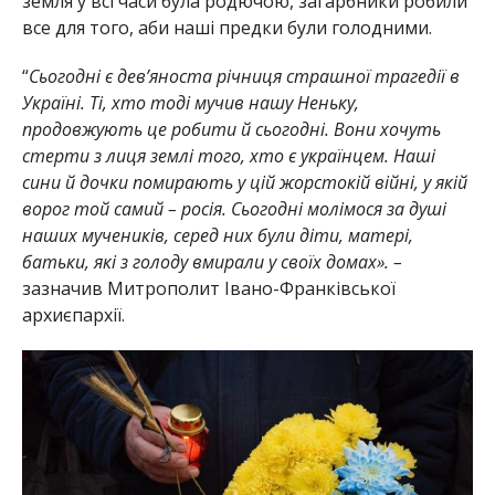
земля у всі часи була родючою, загарбники робили
все для того, аби наші предки були голодними.
“
Сьогодні є дев’яноста річниця страшної трагедії в
Україні. Ті, хто тоді мучив нашу Неньку,
продовжують це робити й сьогодні. Вони хочуть
стерти з лиця землі того, хто є українцем. Наші
сини й дочки помирають у цій жорстокій війні, у якій
ворог той самий – росія. Сьогодні молімося за душі
наших мучеників, серед них були діти, матері,
батьки, які з голоду вмирали у своїх домах». –
зазначив Митрополит Івано-Франківської
архиєпархії.