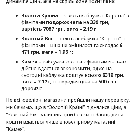
динаміка цін є, але не скрізь вона позитивна:
Золота Країна
– золота каблучка “Корона” з
фіанітами
подорожчала
на
339 грн
,
вартість
7087
грн, вага – 2.19 г;
Золотий Вік
– золота каблучка “Корона” з
фіанітами – ціна не змінилася та складає
6
471 грн, вага – 1.96 г;
Камея
– каблучка золота з фіанітами –
вам
дійсно вдасться зекономити
,
адже на
сьогодні каблучка коштує всьог
о 6319 грн,
вага – 2.12г,
попередня ціна на
500 грн
дорожча.
Не всі ювелірні магазини пройшли нашу перевірку,
ми бачимо, що в “Золотій Країні” піднялися ціни, а
“Золотий Вік” залишив ціни без змін. Заощадити
кошти вдасться лише в ювелірному магазині
“Камея”.