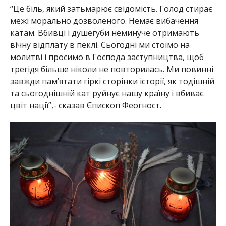
“Це біль, який затьмарює свідомість. Голод стирає
межі морально дозволеного. Немає вибачення
катам. Вбивці і душегуби неминуче отримають
вічну відплату в пеклі. Сьогодні ми стоїмо на
молитві і просимо в Господа заступництва, щоб
трегідя більше ніколи не повторилась. Ми повинні
завжди пам’ятати гіркі сторінки історії, як тодішній
та сьогоднішній кат руйнує нашу країну і вбиває
цвіт нації”,- сказав Єпископ Феогност.