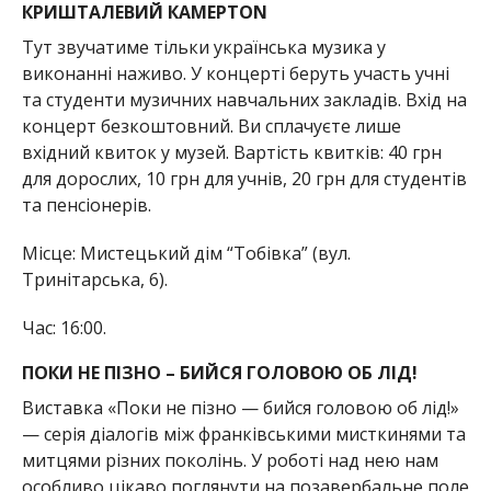
КРИШТАЛЕВИЙ КАМЕРТON
Тут звучатиме тільки українська музика у
виконанні наживо. У концерті беруть участь учні
та студенти музичних навчальних закладів. Вхід на
концерт безкоштовний. Ви сплачуєте лише
вхідний квиток у музей. Вартість квитків: 40 грн
для дорослих, 10 грн для учнів, 20 грн для студентів
та пенсіонерів.
Місце: Мистецький дім “Тобівка” (вул.
Тринітарська, 6).
Час: 16:00.
ПОКИ НЕ ПІЗНО – БИЙСЯ ГОЛОВОЮ ОБ ЛІД!
Виставка «Поки не пізно — бийся головою об лід!»
— серія діалогів між франківськими мисткинями та
митцями різних поколінь. У роботі над нею нам
особливо цікаво поглянути на позавербальне поле