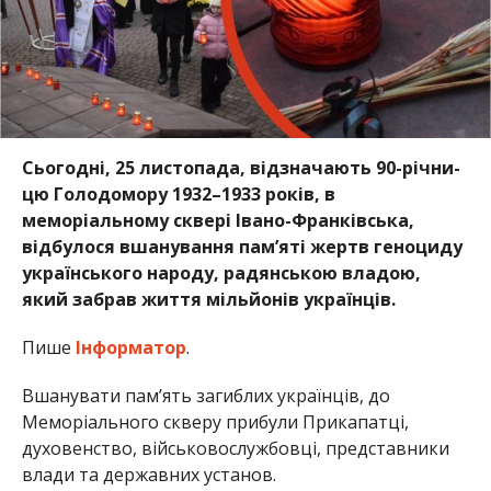
Сьогодні, 25 листопада, від­зна­ча­ють 90-річ­ни­
цю Го­ло­до­мо­ру 1932–1933 ро­ків, в
меморіальному сквері Івано-Франківська,
відбулося вшанування пам’яті жертв геноциду
українського народу, радянською владою,
який заб­рав жит­тя міль­йонів ук­ра­їн­ців.
Пише
Інформатор
.
Вшанувати пам’ять загиблих українців, до
Меморіального скверу прибули Прикапатці,
духовенство, військовослужбовці, представники
влади та державних установ.