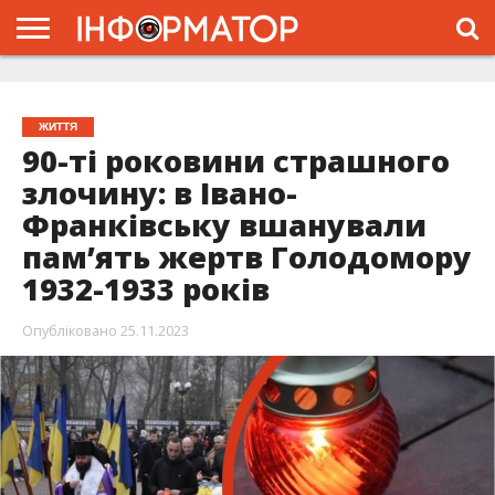
ГОЛОВНА
ЖИТТЯ
ВЛАДА
ГРОШІ
ТРЕШ
ТИСМЕНИЦЯ
НАДВІРНА
РОЗСЛІДУВАННЯ
АФІША
РЕКЛАМА
ПРО
ПРОЄКТ
ЖИТТЯ
90-ті роковини страшного
злочину: в Івано-
Франківську вшанували
пам’ять жертв Голодомору
1932-1933 років
Опубліковано
25.11.2023