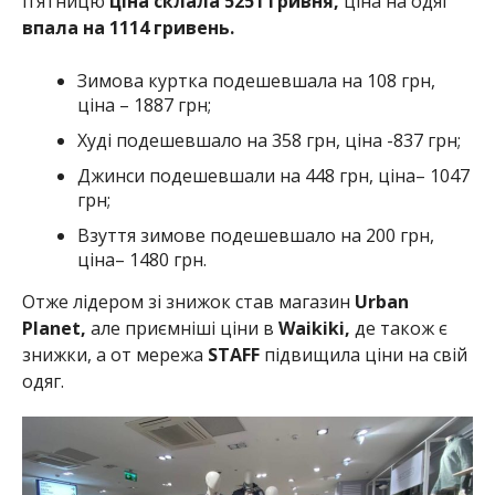
п’ятницю
ціна склала 5251 гривня,
ціна на одяг
впала на 1114 гривень.
Зимова куртка подешевшала на 108 грн,
ціна – 1887 грн;
Худі подешевшало на 358 грн, ціна -837 грн;
Джинси подешевшали на 448 грн, ціна– 1047
грн;
Взуття зимове подешевшало на 200 грн,
ціна– 1480 грн.
Отже лідером зі знижок став магазин
Urban
Planet,
але приємніші ціни в
Waikiki,
де також є
знижки, а от мережа
STAFF
підвищила ціни на свій
одяг.