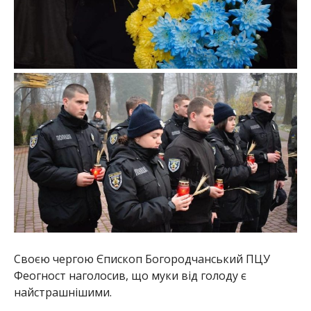
Своєю чергою Єпископ Богородчанський ПЦУ
Феогност наголосив, що муки від голоду є
найстрашнішими.