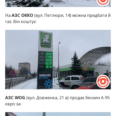
На
АЗС ОККО
(вул. Петлюри, 14) можна придбати й
газ. Він коштує:
АЗС WOG
(вул. Довженка, 21 а) продає бензин А-95
євро за: