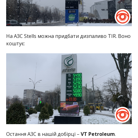
На АЗС Stells можна придбати дизпаливо TIR. Воно
коштує:
Остання АЗС в нашій добірці –
VT Petroleum
.