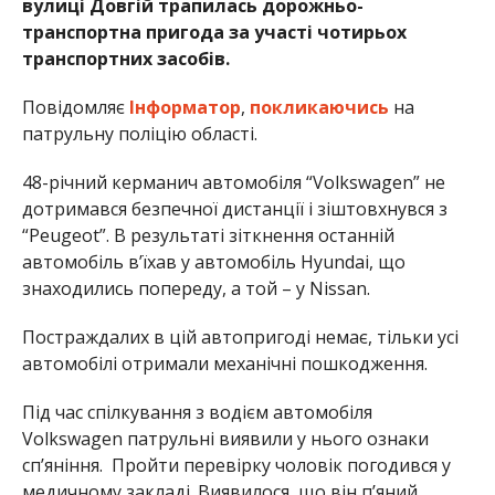
вулиці Довгій трапилась дорожньо-
транспортна пригода за участі чотирьох
транспортних засобів.
Повідомляє
Інформатор
,
покликаючись
на
патрульну поліцію області.
48-річний керманич автомобіля “Volkswagen” не
дотримався безпечної дистанції і зіштовхнувся з
“Peugeot”. В результаті зіткнення останній
автомобіль в’їхав у автомобіль Hyundai, що
знаходились попереду, а той – у Nissan.
Постраждалих в цій автопригоді немає, тільки усі
автомобілі отримали механічні пошкодження.
Під час спілкування з водієм автомобіля
Volkswagen патрульні виявили у нього ознаки
сп’яніння. Пройти перевірку чоловік погодився у
медичному закладі. Виявилося, що він п’яний.