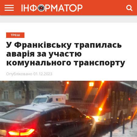
ГОЛОВНА
ЖИТТЯ
ВЛАДА
ГРОШІ
ТРЕШ
ТИСМЕНИЦЯ
НАДВІРНА
РОЗСЛІДУВАННЯ
АФІША
РЕКЛАМА
ПРО
ПРОЄКТ
ТРЕШ
У Франківську трапилась
аварія за участю
комунального транспорту
Опубліковано
01.12.2023