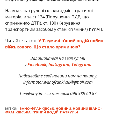
На водія патрульні склали адміністративні
матеріали за ст.124 (Порушення ПДР, що
спричинило ДТП), ст. 130 (Керування
транспортним засобом у стані спʼяніння) КУпАП.
Читайте також:
У Тлумачі п’яний водій побив
військового. Що стало причиною?
Залишайтеся на зв’язку! Ми
у
Facebook
,
Instagram,
Telegram.
Надсилайте свої новини нам на пошту:
informator.ivanofrankivsk@gmail.com
Телефонуйте за номером 096 989 60 87
МІТКИ:
ІВАНО-ФРАНКІВСЬК
,
НОВИНИ
,
НОВИНИ ІВАНО-
ФРАНКІВСЬКА
,
П'ЯНИЙ ВОДІЙ
,
ПАТРУЛЬНІ