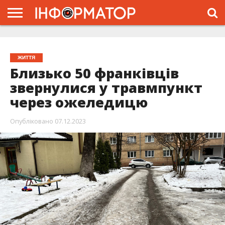
ГОЛОВНА
ЖИТТЯ
ВЛАДА
ГРОШІ
ТРЕШ
ТИСМЕНИЦЯ
НАДВІРНА
РОЗСЛІДУВАННЯ
АФІША
РЕКЛАМА
ПРО
ПРОЄКТ
ЖИТТЯ
Близько 50 франківців
звернулися у травмпункт
через ожеледицю
Опубліковано
07.12.2023