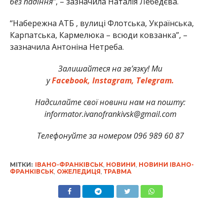
без падіння”
, – зазначила Наталія Лебедєва.
“Набережна АТБ , вулиці Флотська, Українська,
Карпатська, Кармелюка – всюди ковзанка”, –
зазначила Антоніна Нетреба.
Залишайтеся на зв’язку! Ми
у
Facebook,
Instagram,
Telegram.
Надсилайте свої новини нам на пошту:
informator.ivanofrankivsk@gmail.com
Телефонуйте за номером 096 989 60 87
МІТКИ:
ІВАНО-ФРАНКІВСЬК
,
НОВИНИ
,
НОВИНИ ІВАНО-
ФРАНКІВСЬК
,
ОЖЕЛЕДИЦЯ
,
ТРАВМА