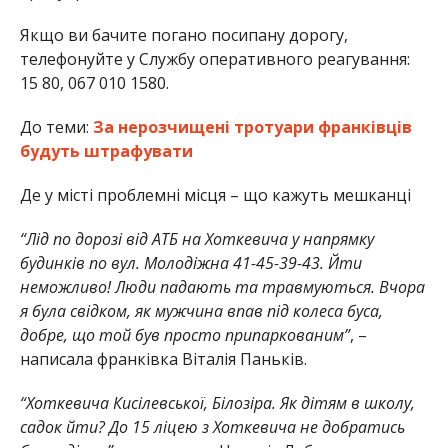
Якщо ви бачите погано посипану дорогу,
телефонуйте у Службу оперативного реагування:
15 80, 067 010 1580.
До теми:
За нерозчищені тротуари франківців
будуть штрафувати
Де у місті проблемні місця – що кажуть мешканці
“Лід по дорозі від АТБ на Хоткевича у напрямку
будинків по вул. Молодіжна 41-45-39-43. Йти
неможливо! Люди падають та травмуються. Вчора
я була свідком, як мужчина впав під колеса буса,
добре, що той був просто припаркованим”
, –
написала франківка Віталія Паньків.
“Хоткевича Кисілевської, Білозіра. Як дітям в школу,
садок йти? До 15 ліцею з Хоткевича не добратись