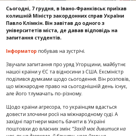
Сьогодні, 7 грудня, в Івано-Франківськ приїхав
колишній Міністр закордонних справ України
Павло Клімкін. Він завітав до одного з
університетів міста, де давав відповідь на
запитання студентів.
Інформатор
побував на зустрічі.
Звучали запитання про уряд Угорщини, майбутнє
нашої країни у ЄС та відносини з США. Ексміністр
поділився думками щодо сьогодення. Він розповів,
що міжнародне право на сьогоднішній день існує,
але його тлумачать по-різному.
Щодо країни агресора, то українцям вдасться
довести злочини росії на міжнародному суді. А
західні партнери мають бачити в Україні
поштовхи до власних змін:
“Захід має дивитися на
нас, як на дзеркало, й бачити, чого йому не