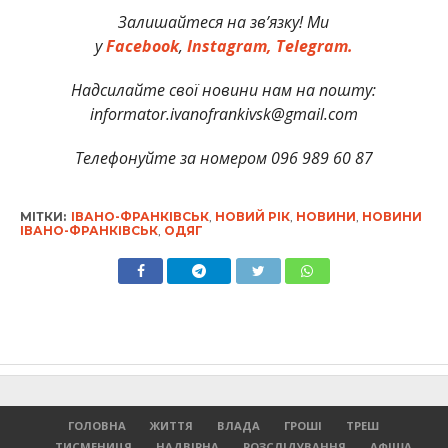
Залишайтеся на зв’язку! Ми
у
Facebook
,
Instagram,
Telegram.
Надсилайте свої новини нам на пошту:
informator.ivanofrankivsk@gmail.com
Телефонуйте за номером 096 989 60 87
МІТКИ:
ІВАНО-ФРАНКІВСЬК
,
НОВИЙ РІК
,
НОВИНИ
,
НОВИНИ
ІВАНО-ФРАНКІВСЬК
,
ОДЯГ
ГОЛОВНА
ЖИТТЯ
ВЛАДА
ГРОШІ
ТРЕШ
ТИСМЕНИЦЯ
НАДВІРНА
РОЗСЛІДУВАННЯ
АФІША