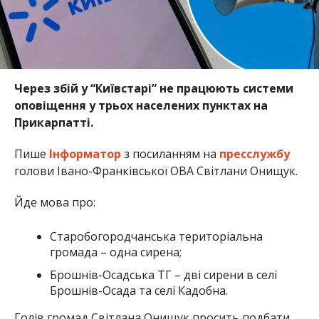
Через збій у “Київстарі” не працюють системи
оповіщення у трьох населених пунктах на
Прикарпатті.
Пише
Інформатор
з посиланням на
пресслужбу
голови Івано-Франківської ОВА Світлани Онищук.
Йде мова про:
Старобогородчанська територіальна
громада – одна сирена;
Брошнів-Осадська ТГ – дві сирени в селі
Брошнів-Осада та селі Кадобна.
Голів громад Світлана Онищук просить подбати