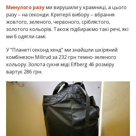
Минулого разу
ми вирушили у крамниці, а цього
разу – на секонди. Критерії вибору – вбрання
жовтого, зеленого, червоного, сріблястого,
золотого кольорів. Також підбираємо такі речі, які
ми б одягли самі.
У “Планеті секонд хенд” ми знайшли шкіряний
комбінезон Milirud за 232 грн темно-зеленого
кольору. Золота сукня міді Elfberg 46 розміру
вартує 286 грн.