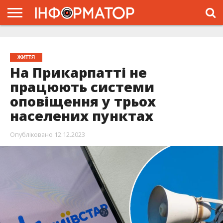
ГОЛОВНА
ЖИТТЯ
ВЛАДА
ГРОШІ
ТРЕШ
ТИСМЕНИЦЯ
НАДВІРНА
РОЗСЛІДУВАННЯ
АФІША
РЕКЛАМА
ПРО
ПРОЄКТ
ЖИТТЯ
На Прикарпатті не
працюють системи
оповіщення у трьох
населених пунктах
Опубліковано
12.12.2023