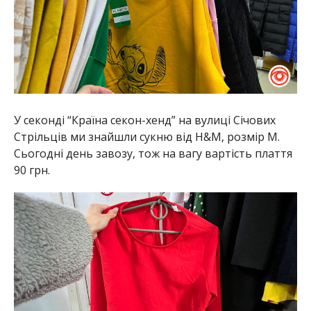
У секонді “Країна секон-хенд” на вулиці Січових
Стрільців ми знайшли сукню від H&M, розмір M.
Сьогодні день завозу, тож на вагу вартість плаття
90 грн.