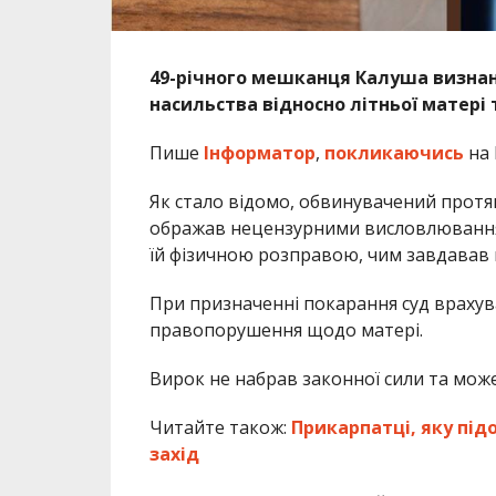
49-річного мешканця Калуша визнан
насильства відносно літньої матері 
Пише
Інформатор
,
покликаючись
на
Як стало відомо, обвинувачений протя
ображав нецензурними висловлюванням
їй фізичною розправою, чим завдавав 
При призначенні покарання суд врахув
правопорушення щодо матері.
Вирок не набрав законної сили та мож
Читайте також:
Прикарпатці, яку під
захід