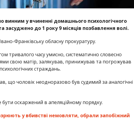
о винним у вчиненні домашнього психологічного
та засуджено до 1 року 9 місяців позбавлення волі.
Івано-Франківську обласну прокуратуру.
гом тривалого часу умисно, систематично словесно
и свою матір, залякував, принижував та погрожував
психологічних страждань.
ав, що чоловік неодноразово був судимий за аналогічні
е бути оскаржений в апеляційному порядку.
озрюють у вбивстві немовляти, обрали запобіжний