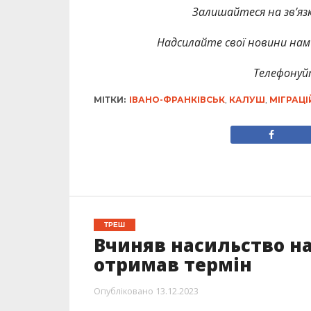
Залишайтеся на зв’язк
Надсилайте свої новини нам 
Телефонуй
МІТКИ:
ІВАНО-ФРАНКІВСЬК
,
КАЛУШ
,
МІГРАЦ
ТРЕШ
Вчиняв насильство н
отримав термін
Опубліковано
13.12.2023