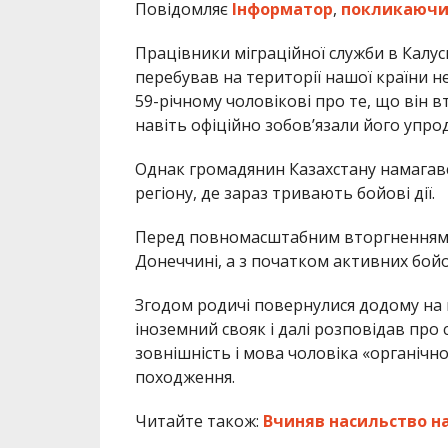
Повідомляє
Інформатор
,
покликаючи
Працівники міграційної служби в Калу
перебував на території нашої країни 
59-річному чоловікові про те, що він в
навіть офіційно зобов’язали його упро
Однак громадянин Казахстану намагавс
регіону, де зараз тривають бойові дії.
Перед повномасштабним вторгненням рф
Донеччині, а з початком активних бойо
Згодом родичі повернулися додому на 
іноземний свояк і далі розповідав про 
зовнішність і мова чоловіка «органічн
походження.
Читайте також:
Вчиняв насильство н