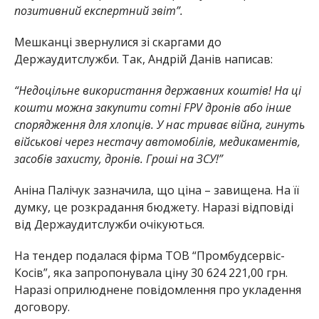
позитивний експертний звіт”.
Мешканці звернулися зі скаргами до
Держаудитслужби. Так, Андрій Данів написав:
“Недоцільне використання державних коштів! На ці
кошти можна закупити сотні FPV дронів або інше
спорядження для хлопців. У нас триває війна, гинуть
військові через нестачу автомобілів, медикаментів,
засобів захисту, дронів. Гроші на ЗСУ!”
Аніна Палічук зазначила, що ціна – завищена. На її
думку, це розкрадання бюджету. Наразі відповіді
від Держаудитслужби очікуються.
На тендер подалася фірма ТОВ “Промбудсервіс-
Косів”, яка запропонувала ціну 30 624 221,00 грн.
Наразі оприлюднене повідомлення про укладення
договору.