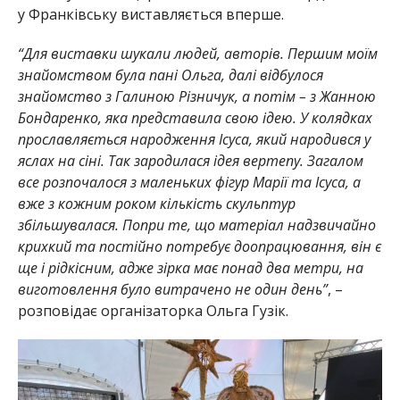
у Франківську виставляється вперше.
“Для виставки шукали людей, авторів. Першим моїм
знайомством була пані Ольга, далі відбулося
знайомство з Галиною Різничук, а потім – з Жанною
Бондаренко, яка представила свою ідею. У колядках
прославляється народження Ісуса, який народився у
яслах на сіні. Так зародилася ідея вертепу. Загалом
все розпочалося з маленьких фігур Марії та Ісуса, а
вже з кожним роком кількість скульптур
збільшувалася. Попри те, що матеріал надзвичайно
крихкий та постійно потребує доопрацювання, він є
ще і рідкісним, адже зірка має понад два метри, на
виготовлення було витрачено не один день”
, –
розповідає організаторка Ольга Гузік.