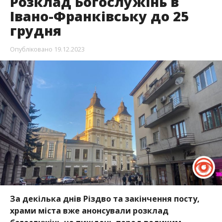
Розклад Богослужінь в
Івано-Франківську до 25
грудня
Опубліковано
19.12.2023
За декілька днів Різдво та закінчення посту,
храми міста вже анонсували розклад