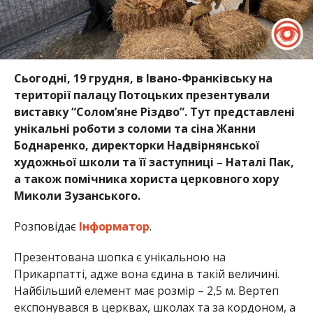
Сьогодні, 19 грудня, в Івано-Франківську на
території палацу Потоцьких презентували
виставку “Солом’яне Різдво”. Тут представлені
унікальні роботи з соломи та сіна Жанни
Боднаренко, директорки Надвірнянської
художньої школи та її заступниці – Наталі Пак,
а також помічника хориста церковного хору
Миколи Зузанського.
Розповідає
Інформатор
.
Презентована шопка є унікальною на
Прикарпатті, адже вона єдина в такій величині.
Найбільший елемент має розмір – 2,5 м. Вертеп
експонувався в церквах, школах та за кордоном, а