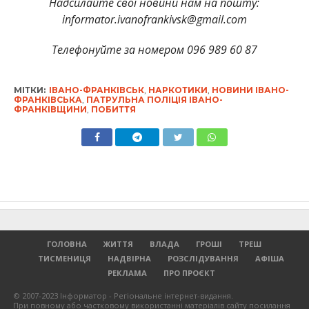
Надсилайте свої новини нам на пошту:
informator.ivanofrankivsk@gmail.com
Телефонуйте за номером 096 989 60 87
МІТКИ:
ІВАНО-ФРАНКІВСЬК
,
НАРКОТИКИ
,
НОВИНИ ІВАНО-
ФРАНКІВСЬКА
,
ПАТРУЛЬНА ПОЛІЦІЯ ІВАНО-
ФРАНКІВЩИНИ
,
ПОБИТТЯ
ГОЛОВНА
ЖИТТЯ
ВЛАДА
ГРОШІ
ТРЕШ
ТИСМЕНИЦЯ
НАДВІРНА
РОЗСЛІДУВАННЯ
АФІША
РЕКЛАМА
ПРО ПРОЄКТ
© 2007-2023 Інформатор - Регіональне інтернет-видання.
При повному або частковому використанні матеріалів сайту посилання