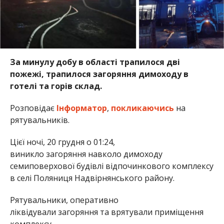
За минулу добу в області трапилося дві
пожежі, трапилося загоряння димоходу в
готелі та горів склад.
Розповідає
Інформатор
,
покликаючись
на
рятувальників.
Цієї ночі, 20 грудня о 01:24,
виникло загоряння навколо димоходу
семиповерхової будівлі відпочинкового комплексу
в селі Поляниця Надвірнянського району.
Рятувальники, оперативно
ліквідували загоряння та врятували приміщення
комплексу.