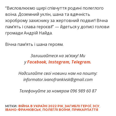
“Висловлюємо щирі співчуття родині полеглого
воїна. Доземний уклін, шана та вдячність
хороброму захиснику за жертовний подвиг! Вічна
пам’ять і слава героєві!” — йдеться у дописі голови
громади Андрій Найда.
Вічна пам’ять і шана героям.
Залишайтеся на зв’язку! Ми
у
Facebook,
Instagram,
Telegram.
Надсилайте свої новини нам на пошту:
informator.ivanofrankivsk@gmail.com
Телефонуйте за номером 096 989 60 87
МІТКИ:
ВІЙНА В УКРАЇНІ 2022 РІК
,
ЗАГИБЛІ ГЕРОЇ
,
ЗСУ
,
ІВАНО-ФРАНКІВСЬК
,
ПОЛЕГЛІ ВОЇНИ
,
ПРИКАРПАТТЯ