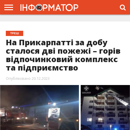
ГОЛОВНА
ЖИТТЯ
ВЛАДА
ГРОШІ
ТРЕШ
ТИСМЕНИЦЯ
НАДВІРНА
РОЗСЛІДУВАННЯ
АФІША
РЕКЛАМА
ПРО
ПРОЄКТ
ТРЕШ
На Прикарпатті за добу
сталося дві пожежі – горів
відпочинковий комплекс
та підприємство
Опубліковано
20.12.2023