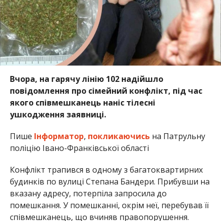
Вчора, на гарячу лінію 102 надійшло
повідомлення про сімейний конфлікт, під час
якого співмешканець наніс тілесні
ушкодження заявниці.
Пише
Інформатор
,
покликаючись
на
Патрульну
поліцію Івано-Франківської області
Конфлікт трапився в одному з багатоквартирних
будинків по вулиці Степана Бандери. Прибувши на
вказану адресу, потерпіла запросила до
помешкання. У помешканні, окрім неї, перебував її
співмешканець, що вчиняв правопорушення.