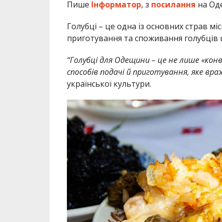
Пише
Інформатор
, з
посилання
на Оде
Голубці – це одна із основних страв мі
приготування та споживання голубців ш
“Голубці для Одещини – це не лише «конв
способів подачі й приготування, яке вра
української культури.