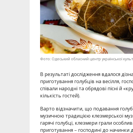
Фото: Одеський обласний центр української куль
В результаті дослідження вдалося дізн
приготування голубців на весілля, госп
співали народні та обрядові пісні й «кр
кількість гостей).
Варто відзначити, що подавання голуб
музичною традицією клезмерської музик
гарячі голубці, клезмери грали особлив
приготування – господині до начинки 