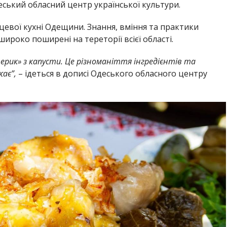
ський обласний центр української культури.
сцевої кухні Одещини. Знання, вміння та практики
ироко поширені на тереторії всієї області.
ерик» з капусти. Це різноманіття інгредієнтів та
жає”,
– ідеться в дописі Одеського обласного центру