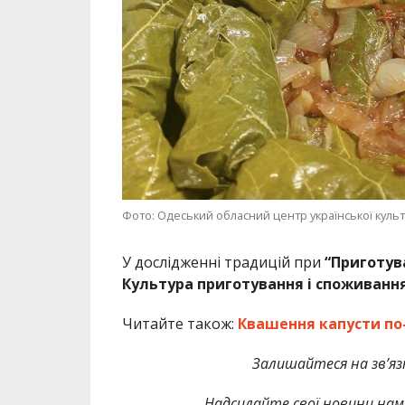
Фото: Одеський обласний центр української куль
У дослідженні традицій при
“Приготува
Культура приготування і споживання
Читайте також:
Квашення капусти по
Залишайтеся на зв’язк
Надсилайте свої новини нам 