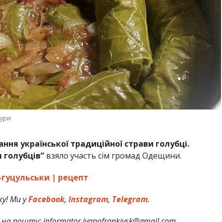
тури
ння української традиційної страви голубці.
 голубців”
взяло участь сім громад Одещини.
-гуцульськи | рецепт
у! Ми у
Facebook
,
Instagram
,
Telegram
.
на пошту: informator.ivanofrankivsk@gmail.com