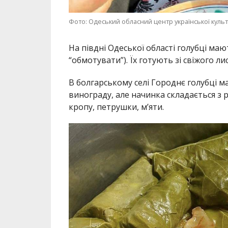
Фото: Одеський обласний центр української куль
На півдні Одеської області голубці мают
“обмотувати”). Їх готують зі свіжого л
В болгарському селі Городнє голубці м
винограду, але начинка складається з р
кропу, петрушки, м’яти.