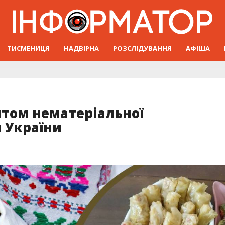
ТИСМЕНИЦЯ
НАДВІРНА
РОЗСЛІДУВАННЯ
АФІША
нтом нематеріальної
 України