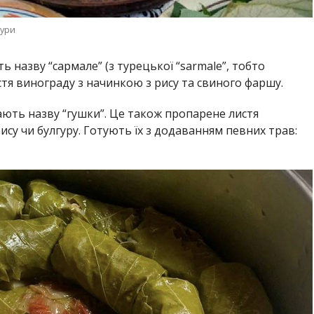
тури
ь назву “cармале” (з турецької “sarmale”, тобто
истя винограду з начинкою з рису та свиного фаршу.
ають назву “гушки”. Це також пропарене листя
ису чи булгуру. Готують їх з додаванням певних трав: