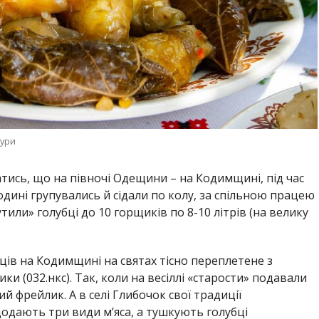
тури
атись, що на півночі Одещини – на Кодимщині, під час
одині групувались й сідали по колу, за спільною працею
утили» голубці до 10 горщиків по 8-10 літрів (на велику
ців на Кодимщині на святах тісно переплетене з
и (032.нкс). Так, коли на весіллі «старости» подавали
ий фрейлик. А в селі Глибочок свої традиції
додають три види м’яса, а тушкують голубці