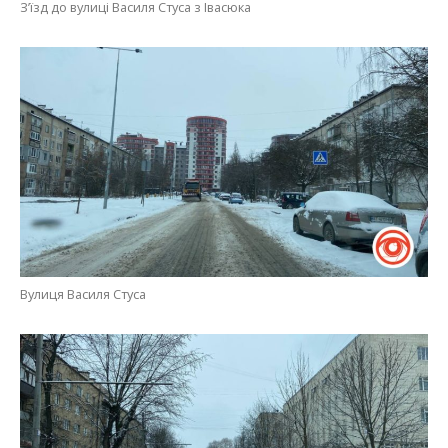
З’їзд до вулиці Василя Стуса з Івасюка
Вулиця Василя Стуса