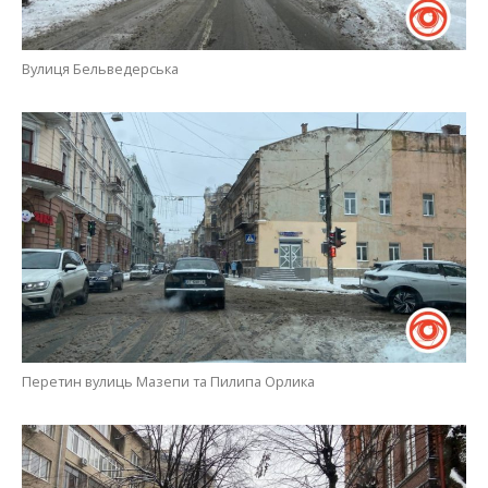
Вулиця Бельведерська
Перетин вулиць Мазепи та Пилипа Орлика