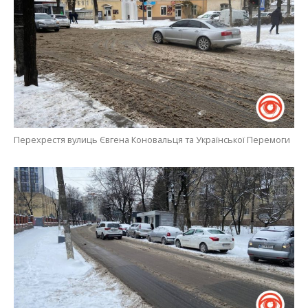
Перехрестя вулиць Євгена Коновальця та Української Перемоги