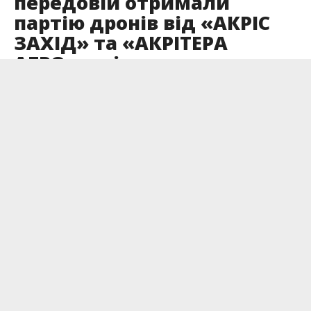
передовій отримали
партію дронів від «АКРІС
ЗАХІД» та «АКРІТЕРА
АГРО», які входять до
групи компаній AST
Опубліковано
08.01.2024