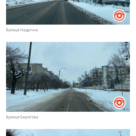
Вулиця Надрічна
Вулиця Берегова