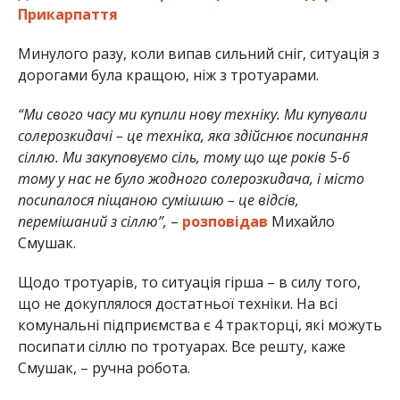
Прикарпаття
Минулого разу, коли випав сильний сніг, ситуація з
дорогами була кращою, ніж з тротуарами.
“Ми свого часу ми купили нову техніку. Ми купували
солерозкидачі – це техніка, яка здійснює посипання
сіллю. Ми закуповуємо сіль, тому що ще років 5-6
тому у нас не було жодного солерозкидача, і місто
посипалося піщаною сумішшю – це відсів,
перемішаний з сіллю”,
–
розповідав
Михайло
Смушак.
Щодо тротуарів, то ситуація гірша – в силу того,
що не докуплялося достатньої техніки. На всі
комунальні підприємства є 4 тракторці, які можуть
посипати сіллю по тротуарах. Все решту, каже
Смушак, – ручна робота.