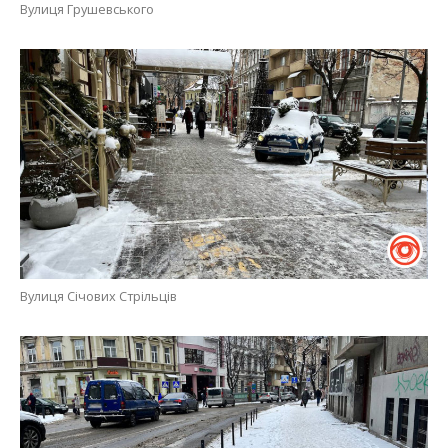
Вулиця Грушевського
Вулиця Січових Стрільців