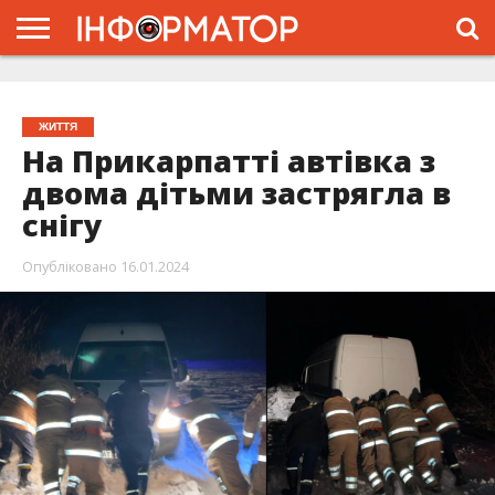
ГОЛОВНА
ЖИТТЯ
ВЛАДА
ГРОШІ
ТРЕШ
ТИСМЕНИЦЯ
НАДВІРНА
РОЗСЛІДУВАННЯ
АФІША
РЕКЛАМА
ПРО
ПРОЄКТ
ЖИТТЯ
На Прикарпатті автівка з
двома дітьми застрягла в
снігу
Опубліковано
16.01.2024