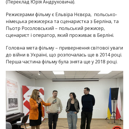
(Переклад Юрія Андруховича).
Режисерами фільму є Ельвіра Нєвєра, польсько-
німецька режисерка та сценаристка з Берліна, та
Пьотр Росоловський – польський режисер,
сценарист і оператор, який проживає в Берліні.
Головна мета фільму – привернення світової уваги
до війни в Україні, що розпочалась ще в 2014 році.
Перша частина фільму була знята ще у 2018 році.