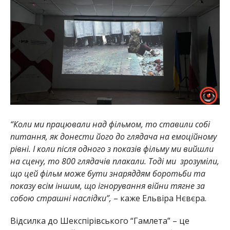
“Коли ми працювали над фільмом, то ставили собі
питання, як донести його до глядача на емоційному
рівні. І коли після одного з показів фільму ми вийшли
на сцену, то 800 глядачів плакали. Тоді ми зрозуміли,
що цей фільм може бути знаряддям боротьби та
показу всім іншим, що ігнорування війни тягне за
собою страшні наслідки”,
– каже Ельвіра Нєвєра.
Відсилка до Шекспірівського “Гамлета” – це