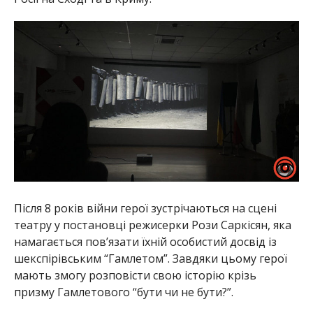
Після 8 років війни герої зустрічаються на сцені
театру у постановці режисерки Рози Саркісян, яка
намагається пов’язати їхній особистий досвід із
шекспірівським “Гамлетом”. Завдяки цьому герої
мають змогу розповісти свою історію крізь
призму Гамлетового “бути чи не бути?”.