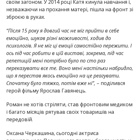
своїм загоном. У 2014 році Катя кинула навчання і,
незважаючи на прохання матері, пішла на фронт зі
зброєю в руках.
“Після 15 року я довгий час не міг прийти в себе
емоційно, шукав різні можливості, ходив до
психологів. Я не міг ці емоції самостійно пережити. І
ось під час робити в цій виставі, зокрема, під час
репетицій мені потрібно було по сто раз
переказувати все те. Воно мені настільки набридло,
що я перестав якось емоційно на це реагувати.
Спочатку було тяжко, потім вже ні”,
– поділився
герой фільму Ярослав Гавянець.
Роман не хотів стріляти, став фронтовим медиком
і багато місяців рятував своїх товаришів на
передовій.
Оксана Черкашина, сьогодні актриса