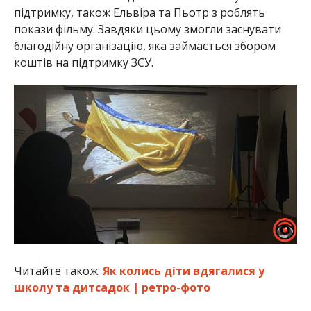
підтримку, також Ельвіра та Пьотр з роблять
покази фільму. Завдяки цьому змогли заснувати
благодійну організацію, яка займається збором
коштів на підтримку ЗСУ.
Читайте також:
Як колись діти вдягалися у
школу та дитсадок | ретро-фото