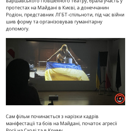
варшавського Повшехного театру, брала участь у
протестах на Майдані в Києві, а донеччанин
Родіон, представник ЛГБТ-спільноти, під час війни
шив форму та організовував гуманітарну
допомогу.
Сам фільм починається з нарізки кадрів
маніфестації та боїв на Майдані, початок агресії
Росії на Сході та в Криму.