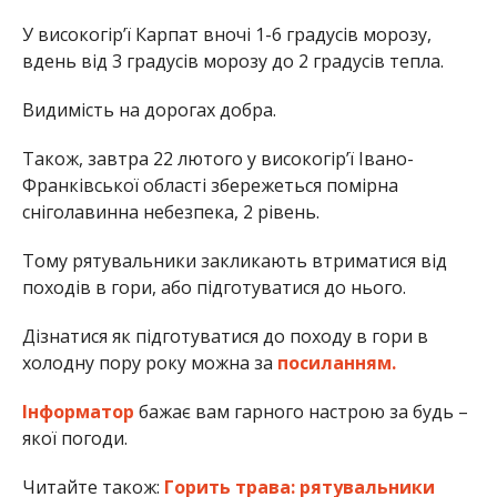
У високогір’ї Карпат вночі 1-6 градусів морозу,
вдень від 3 градусів морозу до 2 градусів тепла.
Видимість на дорогах добра.
Також, завтра 22 лютого у високогiр’ї Iвано-
Франкiвської області збережеться помірна
снiголавинна небезпека, 2 рiвень.
Тому рятувальники закликають втриматися від
походів в гори, або підготуватися до нього.
Дізнатися як підготуватися до походу в гори в
холодну пору року можна за
посиланням.
Інформатор
бажає вам гарного настрою за будь –
якої погоди.
Читайте також:
Горить трава: рятувальники