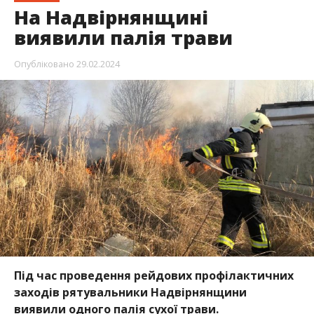
На Надвірнянщині
виявили палія трави
Опубліковано
29.02.2024
Під час проведення рейдових профілактичних
заходів рятувальники Надвірнянщини
виявили одного палія сухої трави.