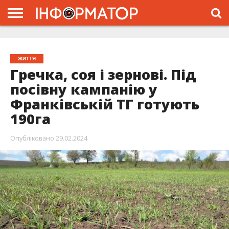
ГОЛОВНА
ЖИТТЯ
ВЛАДА
ГРОШІ
ТРЕШ
ТИСМЕНИЦЯ
НАДВІРНА
РОЗСЛІДУВАННЯ
АФІША
РЕКЛАМА
ПРО
ПРОЄКТ
ЖИТТЯ
Гречка, соя і зернові. Під
посівну кампанію у
Франківській ТГ готують
190га
Опубліковано
29.02.2024