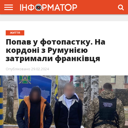
ГОЛОВНА
ЖИТТЯ
ВЛАДА
ГРОШІ
ТРЕШ
ТИСМЕНИЦЯ
НАДВІРНА
РОЗСЛІДУВАННЯ
АФІША
РЕКЛАМА
ПРО
ПРОЄКТ
ЖИТТЯ
Попав у фотопастку. На
кордоні з Румунією
затримали франківця
Опубліковано
29.02.2024