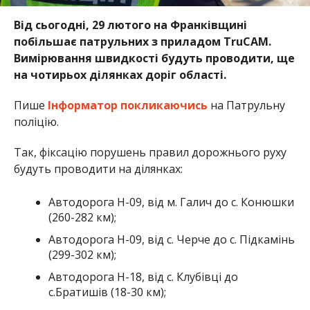
Від сьогодні, 29 лютого на Франківщині
побільшає патрульних з приладом TruCAM.
Вимірювання швидкості будуть проводити, ще
на чотирьох ділянках доріг області.
Пише
Інформатор
покликаючись
на Патрульну
поліцію.
Так, фіксацію порушень правил дорожнього руху
будуть проводити на ділянках:
Автодорога Н-09, від м. Галич до с. Конюшки
(260-282 км);
Автодорога Н-09, від с. Черче до с. Підкамінь
(299-302 км);
Автодорога Н-18, від с. Клубівці до
с.Братишів (18-30 км);