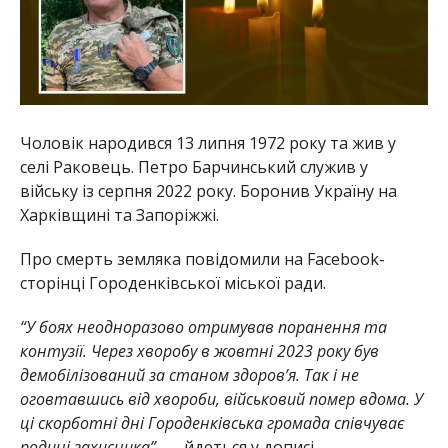
Чоловік народився 13 липня 1972 року та жив у
селі Раковець. Петро Барчинський служив у
війську із серпня 2022 року. Боронив Україну на
Харківщині та Запоріжжі.
Про смерть земляка повідомили на Facebook-
сторінці Городенківської міської ради.
“У боях неодноразово отримував поранення та
контузії. Через хворобу в жовтні 2023 року був
демобілізований за станом здоров’я. Так і не
оговтавшись від хвороби, військовий помер вдома. У
ці скорботні дні Городенківська громада співчуває
родині захисника”,
— йдеться у дописі.