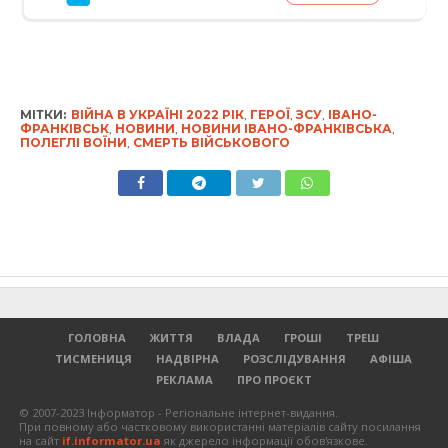
МІТКИ:
ВІЙНА В УКРАЇНІ 2022 РІК
,
ГЕРОЇ
,
ЗСУ
,
ІВАНО-
ФРАНКІВСЬК
,
НОВИНИ
,
НОВИНИ ІВАНО-ФРАНКІВСЬКА
,
ПОЛЕГЛІ ВОЇНИ
,
СМЕРТЬ ВІЙСЬКОВОГО
ГОЛОВНА
ЖИТТЯ
ВЛАДА
ГРОШІ
ТРЕШ
ТИСМЕНИЦЯ
НАДВІРНА
РОЗСЛІДУВАННЯ
АФІША
РЕКЛАМА
ПРО ПРОЄКТ
© 2007-2023 Інформатор - Регіональне інтернет-видання.
При повному або частковому використанні матеріалів сайту посилання
на сайт
if.informator.ua
як джерело інформації обов'язкове.