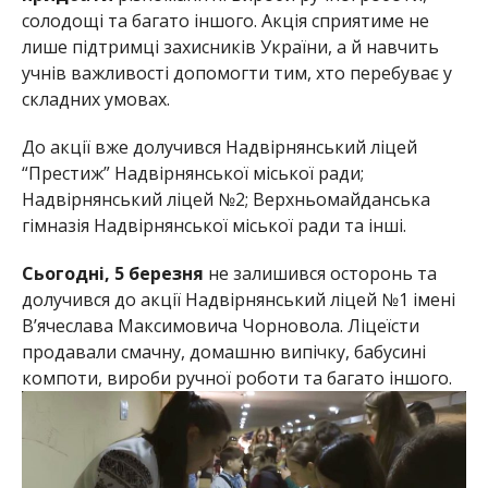
солодощі та багато іншого. Акція сприятиме не
лише підтримці захисників України, а й навчить
учнів важливості допомогти тим, хто перебуває у
складних умовах.
До акції вже долучився Надвірнянський ліцей
“Престиж” Надвірнянської міської ради;
Надвірнянський ліцей №2; Верхньомайданська
гімназія Надвірнянської міської ради та інші.
Сьогодні, 5 березня
не залишився осторонь та
долучився до акції Надвірнянський ліцей №1 імені
В’ячеслава Максимовича Чорновола. Ліцеїсти
продавали смачну, домашню випічку, бабусині
компоти, вироби ручної роботи та багато іншого.