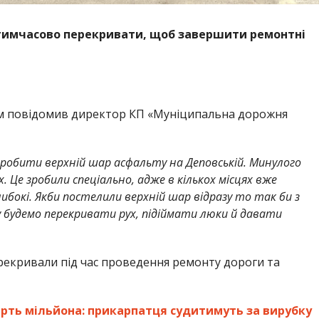
тимчасово перекривати, щоб завершити ремонтні
стом повідомив директор КП «Муніципальна дорожня
мо робити верхній шар асфальту на Деповській. Минулого
. Це зробили спеціально, адже в кількох місцях вже
либокі. Якби постелили верхній шар відразу то так би з
у будемо перекривати рух, підіймати люки й давати
рекривали під час проведення ремонту дороги та
ерть мільйона: прикарпатця судитимуть за вирубку