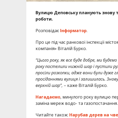
Вулицю Деповську планують знову 
роботи.
Розповідає
Інформатор
.
Про це під час ранкової інспекції мі
компанія» Віталій Бурко.
“Цього року, як все буде добре, ми буде
року постелили нижній шар і пустили рух
просіли розкопки, адже вони були дуже г
просіданнями вулиця і залишилась. Знов
верхній шар”,
– каже Віталій Бурко.
Нагадаємо
, минулого року вулицю пе
заміна мереж водо- та газопостачання.
Читайте також:
Нарубав дерев на чв