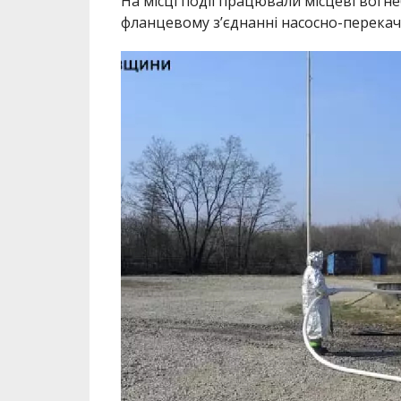
На місці події працювали місцеві вогн
фланцевому з’єднанні насосно-перекачу