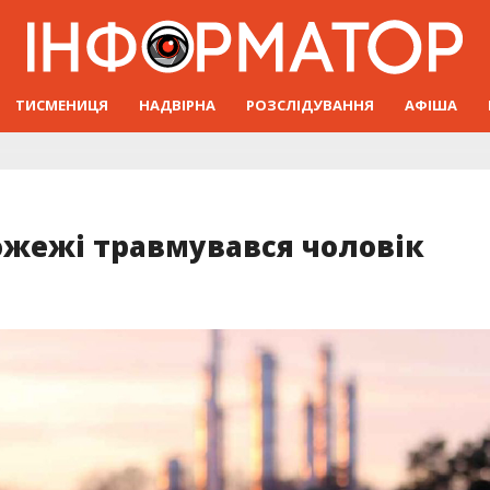
ТИСМЕНИЦЯ
НАДВІРНА
РОЗСЛІДУВАННЯ
АФІША
ожежі травмувався чоловік