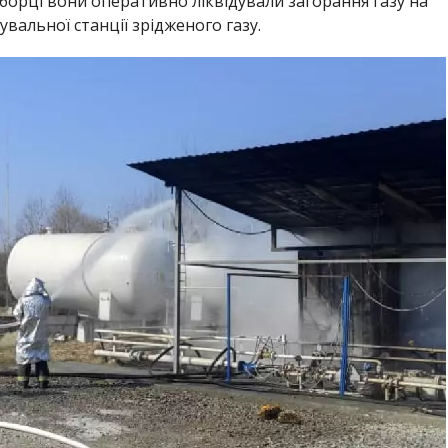
еборці вони оперативно ліквідували загорання газу на
вальної станції зрідженого газу.