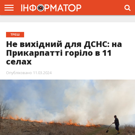
ГОЛОВНА
ЖИТТЯ
ВЛАДА
ГРОШІ
ТРЕШ
ТИСМЕНИЦЯ
НАДВІРНА
РОЗСЛІДУВАННЯ
АФІША
РЕКЛАМА
ПРО
ПРОЄКТ
ТРЕШ
Не вихідний для ДСНС: на
Прикарпатті горіло в 11
селах
Опубліковано
11.03.2024