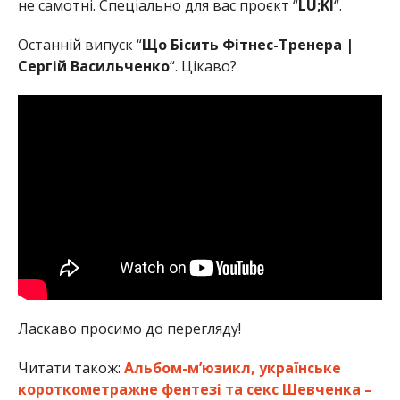
не самотні. Спеціально для вас проєкт “
LU;KI
“.
Останній випуск “
Що Бісить Фітнес-Тренера |
Сергій Васильченко
“. Цікаво?
Ласкаво просимо до перегляду!
Читати також:
Альбом-м’юзикл, українське
короткометражне фентезі та секс Шевченка –