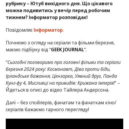
рубрику – Ютуб вихідного дня. Що цікавого
можна подивитись у вечір перед робочим
тижнем? Інформатор розповідає!
Повідомляє
Інформатор
.
Почнемо з огляду на серіали та фільми березня,
маємо підбірку від “
GEEK JOURNAL
“.
“
Сьогодні поговоримо про головні фільми та серіали
березня 2024 року: Космонавт, Діва проти біди,
Ірландське бажання, Цензорка, Уявний друг, Панда
Кунг-фу 4, Мисливці на привидів: Крижана імперія!
” –
Йдеться в описі до відео Тайлера Андерсона.
Далі – без спойлерів, фанатам та фанаткам кіно/
серіалів бажаємо гарного перегляду!