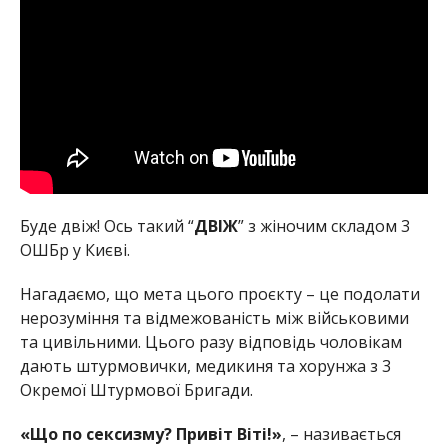
Буде двіж! Ось такий “
ДВІЖ
” з жіночим складом 3
ОШБр у Києві.
Нагадаємо, що мета цього проєкту – це подолати
нерозуміння та відмежованість між військовими
та цивільними. Цього разу відповідь чоловікам
дають штурмовички, медикиня та хорунжа з 3
Окремої Штурмової Бригади.
«Що по сексизму? Привіт Віті!»
, – називається