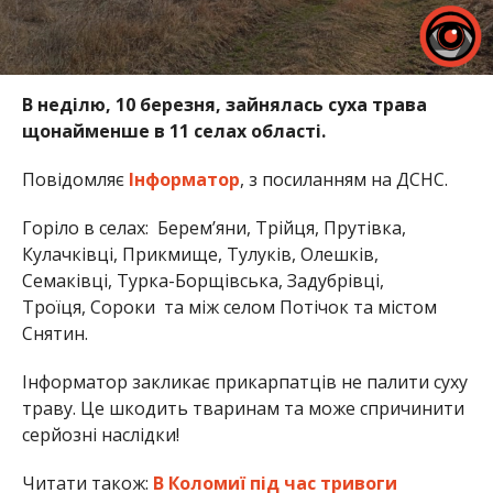
В неділю, 10 березня, зайнялась суха трава
щонайменше в 11 селах області.
Повідомляє
Інформатор
, з посиланням на ДСНС.
Горіло в селах: Берем’яни, Трійця, Прутівка,
Кулачківці, Прикмище, Тулуків, Олешків,
Семаківці, Турка-Борщівська, Задубрівці,
Троїця, Сороки та між селом Потічок та містом
Снятин.
Інформатор закликає прикарпатців не палити суху
траву. Це шкодить тваринам та може спричинити
серйозні наслідки!
Читати також:
В Коломиї під час тривоги