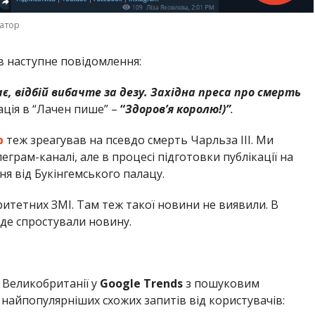
матор
в наступне повідомлення:
є, відбій вибачте за дезу. Західна преса про смерть
ція в “Лачен пише” –
“
Здоров’я королю!)”
.
р
теж зреагував на псевдо смерть Чарльза ІІІ. Ми
грам-каналі, але в процесі підготовки публікації на
я від Букінгемського палацу.
итетних ЗМІ. Там теж такої новини не виявили. В
 де спростували новину.
 Великобританії у
Google Trends
з пошуковим
5 найпопулярніших схожих запитів від користувачів: