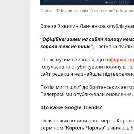
Скріни з Telegram-каналів “Лачен пише” та Інфор
Вже за 9 хвилин Ланченков опублікува
“
Офіційної заяви на сайті палацу нема
короля теж не пиш
е
“,
наступна публіка
Що ж, мусимо визнати, що
Інформато
імпульсивно опублікували новину в теле
сайт редакція не знайшла підтвердженн
Потім ми “пішли” до британських автор
Телеграмі ми опублікували оновлення,
Що каже Google Trends?
Після появи новини про смерть Короля
терміном “
Король Чарльз
” з’явилось 