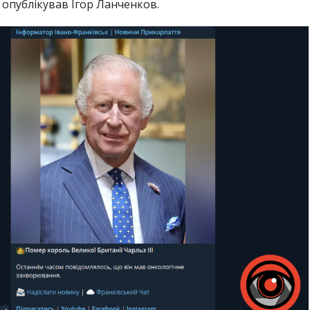
 опублікував Ігор Ланченков.