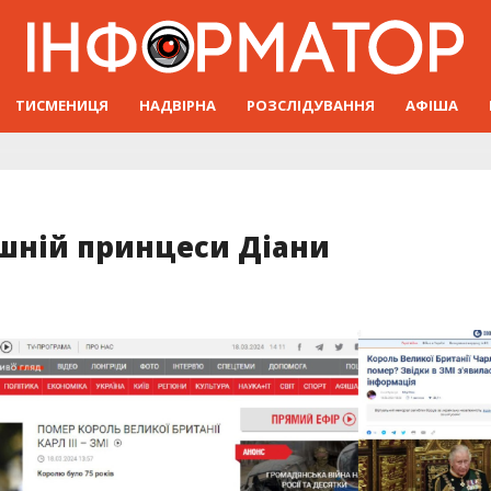
ТИСМЕНИЦЯ
НАДВІРНА
РОЗСЛІДУВАННЯ
АФІША
ишній принцеси Діани