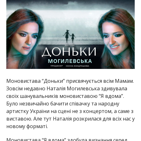
Моновистава “Доньки” присвячується всім Мамам.
Зовсім недавно Наталія Могилевська здивувала
своїх шанувальників моновиставою “Я вдома”.
Було незвичайно бачити співачку та народну
артистку України на сцені не з концертом, а саме з
виставою. Але тут Наталія розкрилася для всіх нас у
новому форматі.
Моновистава “Я вдома” здобула визнання серед