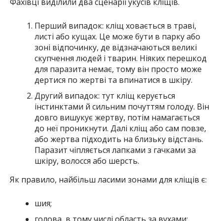
Фахівці виділили два сценарії укусів кліщів.
Перший випадок: кліщ ховається в траві,
листі або кущах. Це може бути в парку або
зоні відпочинку, де відзначаються великі
скупчення людей і тварин. Ніяких перешкод
для паразита немає, тому він просто може
дертися по жертві та впинатися в шкіру.
Другий випадок: тут кліщ керується
інстинктами й сильним почуттям голоду. Він
довго вишукує жертву, потім намагається
до неї проникнути. Далі кліщ або сам повзе,
або жертва підходить на близьку відстань.
Паразит чіпляється лапками з гачками за
шкіру, волосся або шерсть.
Як правило, найбільш ласими зонами для кліщів є:
шия;
голова, в тому числі область за вухами;