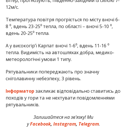
Вітер, прогнозують, південно-західний із силою 7-
12м/с.
Температура повітря прогріється по місту вночі 6-
8 ⁰, вдень 23-25⁰ тепла, по області – вночі 5-10 ⁰,
вдень 20-25⁰ тепла.
А у високогір’ї Карпат вночі 1-6⁰, вдень 11-16 ⁰
тепла. Видимість на автошляхах добра, медико-
метеорологічні умови 1 типу.
Рятувальники попереджають про значну
сніголавинну небезпеку, 3 рівень.
Інформатор
закликає відповідально ставитись до
походів у гори та не нехтувати повідомленнями
рятувальників.
Залишайтеся на зв’язку! Ми
у
Facebook
,
Instagram
,
Telegram
.