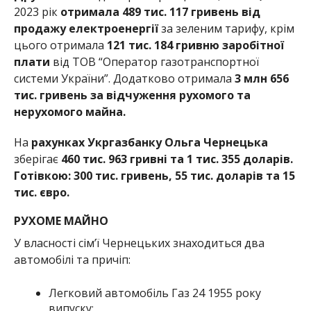
2023 рік
отримала 489 тис. 117 гривень від
продажу електроенергії
за зеленим тарифу, крім
цього отримала
121 тис. 184 гривню заробітної
плати
від ТОВ “Оператор газотранспортної
системи України”. Додатково отримала
3 млн 656
тис. гривень за відчуження рухомого та
нерухомого майна.
На
рахунках Укргазбанку Ольга Чернецька
зберігає
460 тис. 963 гривні та 1 тис. 355 доларів.
Готівкою: 300 тис. гривень, 55 тис. доларів та 15
тис. євро.
РУХОМЕ МАЙНО
У власності сім’ї Чернецьких знаходиться два
автомобілі та причіп:
Легковий автомобіль Газ
24
1955 року
випуску;