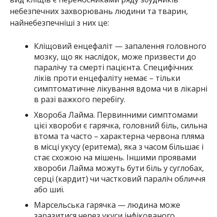
небезпечних захворювань людини та тварин,
найнебезпечніші з них це:
Кліщовий енцефаліт — запалення головного
мозку, що як наслідок, може призвести до
паралічу та смерті пацієнта. Специфічних
ліків проти енцефаліту немає – тільки
симптоматичне лікування вдома чи в лікарні
в разі важкого перебігу.
Хвороба Лайма. Первинними симптомами
цієї хвороби є гарячка, головний біль, сильна
втома та часто – характерна червона пляма
в місці укусу (еритема), яка з часом більшає і
стає схожою на мішень. Іншими проявами
хвороби Лайма можуть бути біль у суглобах,
серці (кардит) чи частковий параліч обличчя
або шиї.
Марсельська гарячка — людина може
заразитися через укуси інфікованого