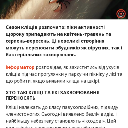
Сезон кліщів розпочато: піки активності
щороку припадають на квітень-травень та
серпень-вересень. Ці невеликі створіння
можуть переносити збудників як вірусних, так і
бактеріальних захворювань.
Інформатор
розповідає, як захиститись від укусів
кліщів під час прогулянки у парку чи пікніку у лісі та
що робити, якщо виявили кліща на шкірі.
ХТО ТАКІ КЛІЩІ ТА ЯКІ ЗАХВОРЮВАННЯ
ПЕРЕНОСЯТЬ
Кліщі належать до класу павукоподібних, підвиду
членистоногих. Сьогодні виявлено безліч видів, і
найбільшу небезпеку становлять «іксодові». Цей
вид кліщів є переносниками ряду збудників