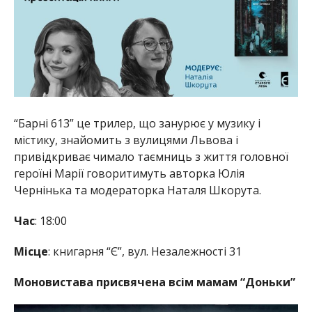
“Барні 613” це трилер, що занурює у музику і
містику, знайомить з вулицями Львова і
привідкриває чимало таємниць з життя головної
героїні Марії говоритимуть авторка Юлія
Чернінька та модераторка Наталя Шкорута.
Час
: 18:00
Місце
: книгарня “Є”, вул. Незалежності 31
Моновистава присвячена всім мамам “Доньки”