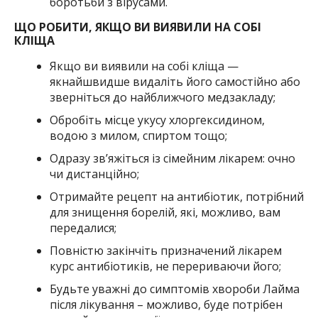
боротьби з вірусами.
ЩО РОБИТИ, ЯКЩО ВИ ВИЯВИЛИ НА СОБІ
КЛІЩА
Якщо ви виявили на собі кліща —
якнайшвидше видаліть його самостійно або
зверніться до найближчого медзакладу;
Обробіть місце укусу хлоргексидином,
водою з милом, спиртом тощо;
Одразу зв’яжіться із сімейним лікарем: очно
чи дистанційно;
Отримайте рецепт на антибіотик, потрібний
для знищення борелій, які, можливо, вам
передалися;
Повністю закінчіть призначений лікарем
курс антибіотиків, не перериваючи його;
Будьте уважні до симптомів хвороби Лайма
після лікування – можливо, буде потрібен