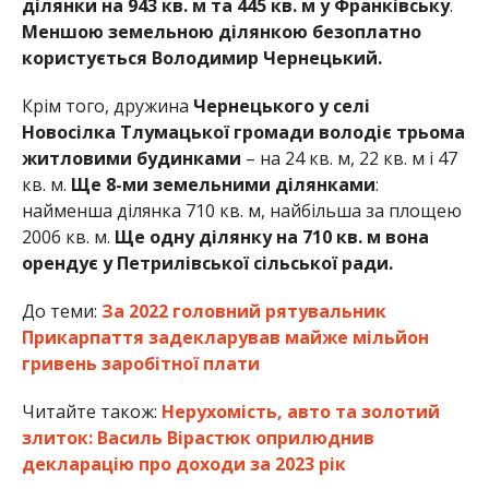
ділянки на 943 кв. м та 445 кв. м у Франківську
.
Меншою земельною ділянкою безоплатно
користується Володимир Чернецький.
Крім того, дружина
Чернецького у селі
Новосілка Тлумацької громади володіє трьома
житловими будинками
– на 24 кв. м, 22 кв. м і 47
кв. м.
Ще 8-ми земельними ділянками
:
найменша ділянка 710 кв. м, найбільша за площею
2006 кв. м.
Ще одну ділянку на 710 кв. м вона
орендує у Петрилівської сільської ради.
До теми:
За 2022 головний рятувальник
Прикарпаття задекларував майже мільйон
гривень заробітної плати
Читайте також:
Нерухомість, авто та золотий
злиток: Василь Вірастюк оприлюднив
декларацію про доходи за 2023 рік