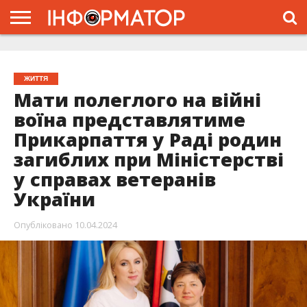
ГОЛОВНА
ЖИТТЯ
ВЛАДА
ГРОШІ
ТРЕШ
ТИСМЕНИЦЯ
НАДВІРНА
РОЗСЛІДУВАННЯ
АФІША
РЕКЛАМА
ПРО
ПРОЄКТ
ЖИТТЯ
Мати полеглого на війні
воїна представлятиме
Прикарпаття у Раді родин
загиблих при Міністерстві
у справах ветеранів
України
Опубліковано
10.04.2024