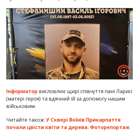
Інформатор
висловлює щирі співчуття пані Ларисі
(матері героя) та вдячний їй за допомогу нашим
військовим.
Читайте також:
У Сквері Воїнів Прикарпаття
почали цвісти квіти та дерева. Фоторепортаж