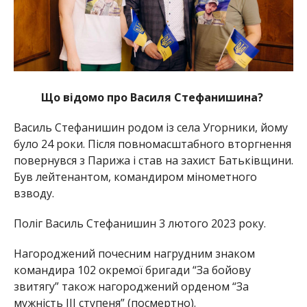
Що відомо про Василя Стефанишина?
Василь Стефанишин родом із села Угорники, йому
було 24 роки. Після повномасштабного вторгнення
повернувся з Парижа і став на захист Батьківщини.
Був лейтенантом, командиром мінометного
взводу.
Поліг Василь Стефанишин 3 лютого 2023 року.
Нагороджений почесним нагрудним знаком
командира 102 окремої бригади “За бойову
звитягу” також нагороджений орденом “За
мужність III ступеня” (посмертно).