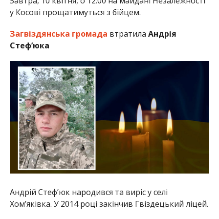
Завтра, 10 квітня, о 12:00 на майдані Незалежності
у Косові прощатимуться з бійцем.
Загвіздянська громада
втратила
Андрія
Стеф’юка
Андрій Стеф’юк народився та виріс у селі
Хом’яківка. У 2014 році закінчив Гвіздецький ліцей.