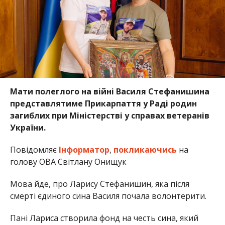
Мати полеглого на війні Василя Стефанишина
представлятиме Прикарпаття у Раді родин
загиблих при Міністерстві у справах ветеранів
України.
Повідомляє
Інформатор
,
покликаючись
на
голову ОВА Світлану Онищук
Мова йде, про Ларису Стефанишин, яка після
смерті єдиного сина Василя почала волонтерити.
Пані Лариса створила фонд на честь сина, який