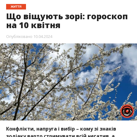
ЖИТТЯ
Що віщують зорі: гороскоп
на 10 квітня
Опубліковано
10.04.2024
Конфлікти, напруга і вибір – кому зі знаків
зодіаку варто стримувати всій негатив, а