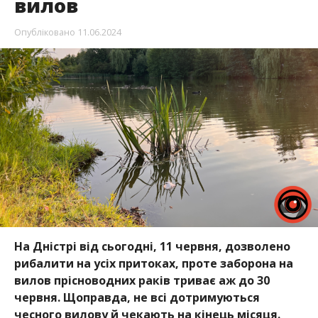
вилов
Опубліковано
11.06.2024
На Дністрі від сьогодні, 11 червня, дозволено
рибалити на усіх притоках, проте заборона на
вилов прісноводних раків триває аж до 30
червня. Щоправда, не всі дотримуються
чесного вилову й чекають на кінець місяця.