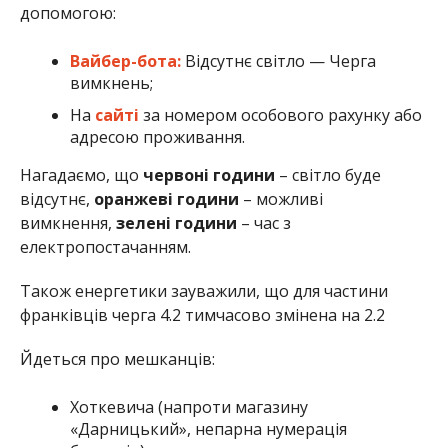
допомогою:
Вайбер-бота:
Відсутнє світло — Черга
вимкнень;
На
сайті
за номером особового рахунку або
адресою проживання.
Нагадаємо, що
червоні години
– світло буде
відсутнє,
оранжеві години
– можливі
вимкнення,
зелені години
– час з
електропостачанням.
Також енергетики зауважили, що для частини
франківців черга 4.2 тимчасово змінена на 2.2
Йдеться про мешканців:
Хоткевича (напроти магазину
«Дарницький», непарна нумерація