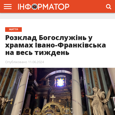
ГОЛОВНА
ЖИТТЯ
ВЛАДА
ГРОШІ
ТРЕШ
ТИСМЕНИЦЯ
НАДВІРНА
РОЗСЛІДУВАННЯ
АФІША
РЕКЛАМА
ПРО
ПРОЄКТ
ЖИТТЯ
Розклад Богослужінь у
храмах Івано-Франківська
на весь тиждень
Опубліковано
11.06.2024