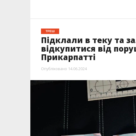
ТРЕШ
Підклали в теку та з
відкупитися від пор
Прикарпатті
Опубліковано
14.06.2024