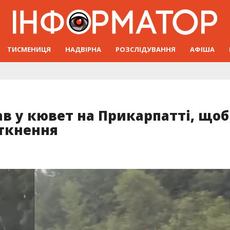
ТИСМЕНИЦЯ
НАДВІРНА
РОЗСЛІДУВАННЯ
АФІША
ав у кювет на Прикарпатті, щоб
іткнення