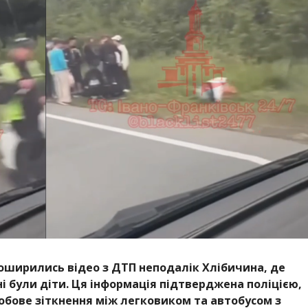
поширились відео з ДТП неподалік Хлібичина, де
 були діти. Ця інформація підтверджена поліцією,
обове зіткнення між легковиком та автобусом з