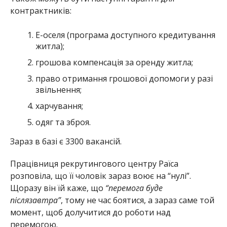
контрактників:
Е-оселя (програма доступного кредитування
житла);
грошова компенсація за оренду житла;
право отримання грошової допомоги у разі
звільнення;
харчування;
одяг та зброя.
Зараз в базі є 3300 вакансій.
Працівниця рекрутингового центру Раїса
розповіла, що її чоловік зараз воює на “нулі”.
Щоразу він їй каже, що
“перемога буде
післязавтра”
, тому не час боятися, а зараз саме той
момент, щоб долучитися до роботи над
перемогою.