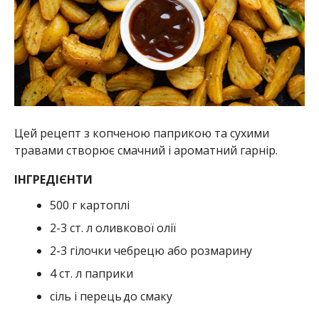
Цей рецепт з копченою паприкою та сухими
травами створює смачний і ароматний гарнір.
ІНГРЕДІЄНТИ
500 г картоплі
2-3 ст. л оливкової олії
2-3 гілочки чебрецю або розмарину
4
ст. л паприки
сіль і перець до смаку