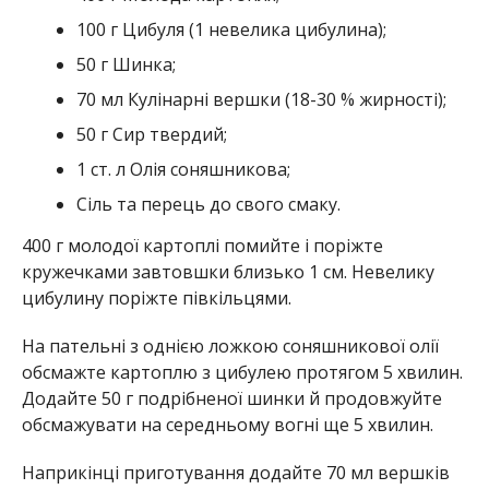
100 г Цибуля (1 невелика цибулина);
50 г Шинка;
70 мл Кулінарні вершки (18-30 % жирності);
50 г Сир твердий;
1 ст. л Олія соняшникова;
Сіль та перець до свого смаку.
400 г молодої картоплі помийте і поріжте
кружечками завтовшки близько 1 см. Невелику
цибулину поріжте півкільцями.
На пательні з однією ложкою соняшникової олії
обсмажте картоплю з цибулею протягом 5 хвилин.
Додайте 50 г подрібненої шинки й продовжуйте
обсмажувати на середньому вогні ще 5 хвилин.
Наприкінці приготування додайте 70 мл вершків