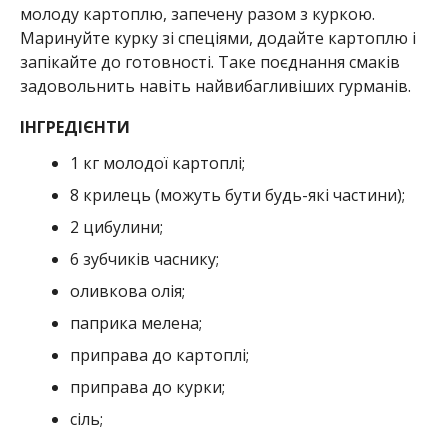
молоду картоплю, запечену разом з куркою.
Маринуйте курку зі спеціями, додайте картоплю і
запікайте до готовності. Таке поєднання смаків
задовольнить навіть найвибагливіших гурманів.
ІНГРЕДІЄНТИ
1 кг молодої картоплі;
8 крилець (можуть бути будь-які частини);
2 цибулини;
6 зубчиків часнику;
оливкова олія;
паприка мелена;
приправа до картоплі;
приправа до курки;
сіль;