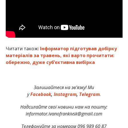
Читати також
: Інформатор підготував добірку
матеріалів за травень, які варто прочитати:
обережно, дуже суб’єктивна вибірка
Залишайтеся на зв’язку! Ми
у
Facebook
,
Instagram
,
Telegram
.
Надсилайте свої новини нам на пошту:
informator.ivanofrankivsk@gmail.com
Телефонуйте за номером 096 989 60 87