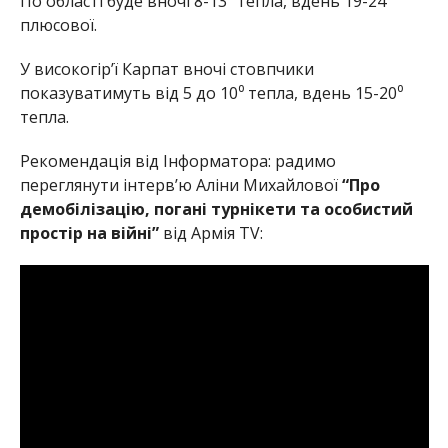
По області буде вночі 8-13⁰ тепла, вдень 19-24⁰
плюсової.
У високогір’ї Карпат вночі стовпчики
показуватимуть від 5 до 10⁰ тепла, вдень 15-20⁰
тепла.
Рекомендація від Інформатора: радимо
переглянути інтерв’ю Аліни Михайлової
“Про
демобілізацію, погані турнікети та особистий
простір на війні”
від Армія TV: