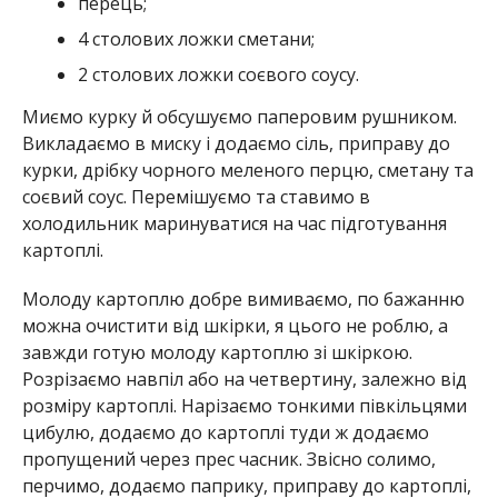
перець;
4 столових ложки сметани;
2 столових ложки соєвого соусу.
Миємо курку й обсушуємо паперовим рушником.
Викладаємо в миску і додаємо сіль, приправу до
курки, дрібку чорного меленого перцю, сметану та
соєвий соус. Перемішуємо та ставимо в
холодильник маринуватися на час підготування
картоплі.
Молоду картоплю добре вимиваємо, по бажанню
можна очистити від шкірки, я цього не роблю, а
завжди готую молоду картоплю зі шкіркою.
Розрізаємо навпіл або на четвертину, залежно від
розміру картоплі. Нарізаємо тонкими півкільцями
цибулю, додаємо до картоплі туди ж додаємо
пропущений через прес часник. Звісно солимо,
перчимо, додаємо паприку, приправу до картоплі,