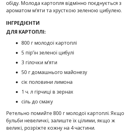
обіду. Молода картопля відмінно поєднується з
ароматом м’яти та хрусткою зеленою цибулею.
ІНГРЕДІЄНТИ
ДЛЯ КАРТОПЛІ:
800 г молодої картоплі
5 пір’їн зеленої цибулі
3 гілочки м’яти
50 г домашнього майонезу
сік половини лимона
1 ч. л гірчиці в зернах
сіль до смаку
Ретельно помийте 800 г молодої картоплі. Якщо
бульби невеличкі, залиште їх цілими, якщо ж
великі, розріжте кожну на 4 частини.