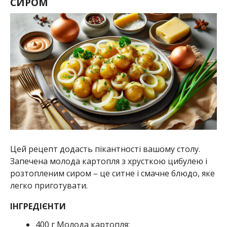
СИРОМ
Цей рецепт додасть пікантності вашому столу.
Запечена молода картопля з хрусткою цибулею і
розтопленим сиром – це ситне і смачне блюдо, яке
легко приготувати.
ІНГРЕДІЄНТИ
400 г Молода картопля;