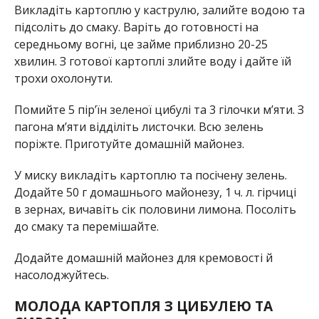
Викладіть картоплю у каструлю, залийте водою та
підсоліть до смаку. Варіть до готовності на
середньому вогні, це займе приблизно 20-25
хвилин. З готової картоплі злийте воду і дайте їй
трохи охолонути.
Помийте 5 пір’їн зеленої цибулі та 3 гілочки м’яти. З
пагона м’яти відділіть листочки. Всю зелень
поріжте. Приготуйте домашній майонез.
У миску викладіть картоплю та посічену зелень.
Додайте 50 г домашнього майонезу, 1 ч. л. гірчиці
в зернах, вичавіть сік половини лимона. Посоліть
до смаку та перемішайте.
Додайте домашній майонез для кремовості й
насолоджуйтесь.
МОЛОДА КАРТОПЛЯ З ЦИБУЛЕЮ ТА