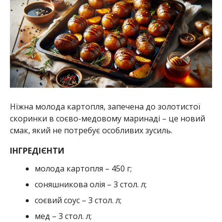
Ніжна молода картопля, запечена до золотистої
скоринки в соєво-медовому маринаді – це новий
смак, який не потребує особливих зусиль.
ІНГРЕДІЄНТИ
молода картопля – 450 г;
соняшникова олія – 3 стол. л;
соєвий соус – 3 стол. л;
мед – 3 стол. л;