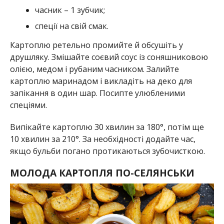
часник – 1 зубчик;
спеції на свій смак.
Картоплю ретельно промийте й обсушіть у
друшляку. Змішайте соєвий соус із соняшниковою
олією, медом і рубаним часником. Залийте
картоплю маринадом і викладіть на деко для
запікання в один шар. Посипте улюбленими
спеціями.
Випікайте картоплю 30 хвилин за 180°, потім ще
10 хвилин за 210°. За необхідності додайте час,
якщо бульби погано протикаються зубочисткою.
МОЛОДА КАРТОПЛЯ ПО-СЕЛЯНСЬКИ