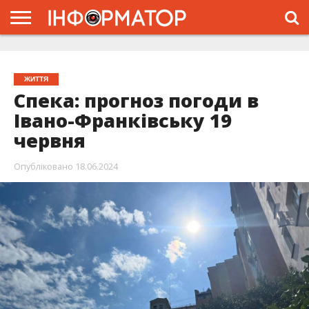
ГОЛОВНА
ЖИТТЯ
ВЛАДА
ГРОШІ
ТРЕШ
ТИСМЕНИЦЯ
НАДВІРНА
РОЗСЛІДУВАННЯ
АФІША
РЕКЛАМА
ПРО
ПРОЄКТ
ЖИТТЯ
Спека: прогноз погоди в
Івано-Франківську 19
червня
Опубліковано
18.06.2024