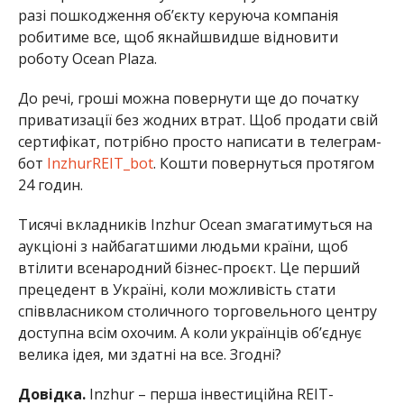
разі пошкодження об’єкту керуюча компанія
робитиме все, щоб якнайшвидше відновити
роботу Ocean Plaza.
До речі, гроші можна повернути ще до початку
приватизації без жодних втрат. Щоб продати свій
сертифікат, потрібно просто написати в телеграм-
бот
InzhurREIT_bot
. Кошти повернуться протягом
24 годин.
Тисячі вкладників Inzhur Ocean змагатимуться на
аукціоні з найбагатшими людьми країни, щоб
втілити всенародний бізнес-проєкт. Це перший
прецедент в Україні, коли можливість стати
співвласником столичного торговельного центру
доступна всім охочим. А коли українців об’єднує
велика ідея, ми здатні на все. Згодні?
Довідка.
Inzhur – перша інвестиційна REIT-