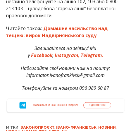
негайно телефонуйте на лінію 102, 103 або 0 800
213 103 – цілодобова “гаряча лінія” безоплатної
правової допомоги.
Читайте також:
Домашнє насильство над
тещею: вирок Надвірнянського суду
Залишайтеся на зв’язку! Ми
у
Facebook
,
Instagram,
Telegram.
Надсилайте свої новини нам на пошту:
informator.ivanofrankivsk@gmail.com
Телефонуйте за номером 096 989 60 87
МІТКИ:
ЗАКОНОПРОЄКТ
,
ІВАНО-ФРАНКІВСЬК
,
НОВИНИ
,