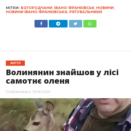
МІТКИ:
БОГОРОДЧАНИ
,
ІВАНО-ФРАНКІВСЬК
,
НОВИНИ
,
НОВИНИ ІВАНО-ФРАНКІВСЬКА
,
РЯТУВАЛЬНИКИ
ЖИТТЯ
Волинянин знайшов у лісі
самотнє оленя
Опубліковано
19.06.2024