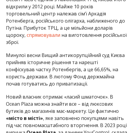
відкрили у 2012 році. Майже 10 років
торговельний центр належав сім’ї Аркадія
Ротенберга, російського олігарха, наближеного до
Путіна. Прибуток ТРЦ, а це мільйони доларів
щороку,
спрямовували
на виготовлення російської
зброї.
Минулої весни Вищий антикорупційний суд Києва
прийняв історичне рішення та нарешті
конфіскував частку Ротенбергів, а це 66,65%, на
користь держави. В лютому Фонд держмайна
почав готуватись до приватизації.
Новий власник отримає «ласий шматочок». В
Ocean Plaza можна знайти все – від люксових
бутиків до магазинів мас-маркету. Це фактично
«місто в місті»
, яке заповнено покупцями навіть
під час повномасштабного вторгнення. В 2023 році
виручка
Ocean Plaza
, за даними YouControl, склала