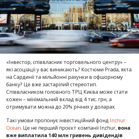
«Інвестор, співвласник торговельного центру» –
які асоціації у вас виникають? Костюми Prada, яхта
на Сардинії та мільйонні рахунки в офшорному
банку? Це вже застарілий стереотип.
Співвласником головного ТРЦ Києва може стати
кожен – мінімальний вклад від 4 тис. грн, а
отримувати можна до 20% річних у доларах.
Такі умови пропонує інвестиційний фонд
Inzhur
Ocean
. Це не перший проєкт компанії Inzhur,
вона
вже виплатила 140 млн гривень дивідендів