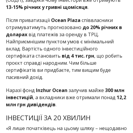
(ОВДП), завдяки чому інвестори вже отримують
13-15% річних у гривні щомісяця
.
Після приватизації
Ocean Plaza
співвласники
отримуватимуть прогнозовано
до 20% річних в
доларах
від платежів за оренду в ТРЦ.
Найприємнішим пунктом умов є мінімальний
вклад. Вартість одного інвестиційного
сертифіката становить
від 4 тис. грн
, що робить
проєкт справді народним. Чим більше
сертифікатів ви придбаєте, тим вищим буде
пасивний дохід.
Наразі фонд
Inzhur Ocean
залучив майже
300 млн
інвестицій
, а вкладники вже отримали понад
12,2
млн грн дивідендів
.
ІНВЕСТИЦІЇ ЗА 20 ХВИЛИН
«Я лише початківець на цьому шляху – нещодавно