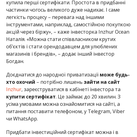
купила перші сертифікати. Простота в придбанні
частинки чогось великого дуже надихає. І саме
легкість процесу – перевага над іншими
інструментами, наприклад, самостійною покупкою
акцій через біржу», – каже інвесторка Inzhur Ocean
Наталія. «Можна стати співвласником крутих
обʼєктів і стати орендодавцем для улюблених
магазинів і брендів», – додає інший інвестор
Богдан.
Доєднатися до народної приватизації
може будь-
хто охочий
– потрібно лишень
зайти на сайт
Inzhur
, зареєструватися в кабінеті інвестора та
купити сертифікат
. Це займає до 20 хвилин. З
усіма умовами можна ознайомитися на сайті, а
питання поставити телефоном, у Telegram, Viber
чи WhatsApp.
Придбати інвестиційний сертифікат можна і в