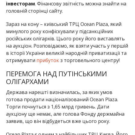
інвесторам
. Фінансову звітність можна знайти на
головній сторінці сайту.
Зараз на кону – київський ТРЦ Ocean Plaza, який
минулого року конфіскували у підсанкційних
російських олігархів. Цього року його виставлять
на аукціон. Розповідаємо, як взяти участь у першій
в історії України великій народній приватизації та
отримувати
прибуток
з торговельного центру!
ПЕРЕМОГА НАД ПУТІНСЬКИМИ
ОЛІГАРХАМИ
Держава нарешті визначилась, за яких умов
готова продати націоналізований Ocean Plaza.
Торги почнуться з 1,65 млрд гривень. Дати
аукціону ще немає, але голова Фонду держмайна
заявив, що він відбудеться вже цього року.
Ocean Plaza є одним з найбільших ТРЦ Києва. Його