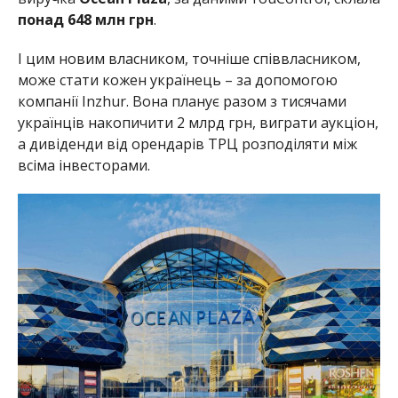
понад
648 млн грн
.
І цим новим власником, точніше співвласником,
може стати кожен українець – за допомогою
компанії Inzhur. Вона планує разом з тисячами
українців накопичити 2 млрд грн, виграти аукціон,
а дивіденди від орендарів ТРЦ розподіляти між
всіма інвесторами.