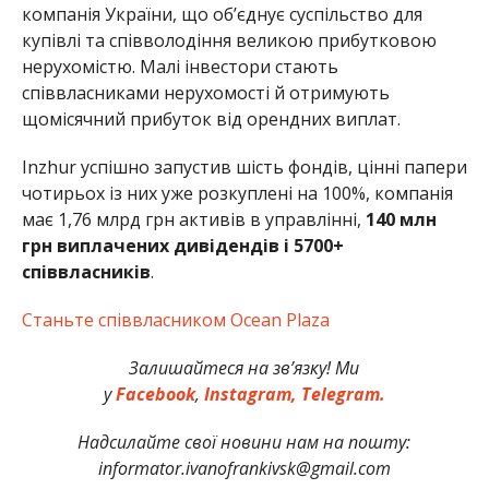
компанія України, що об’єднує суспільство для
купівлі та співволодіння великою прибутковою
нерухомістю. Малі інвестори стають
співвласниками нерухомості й отримують
щомісячний прибуток від орендних виплат.
Inzhur успішно запустив шість фондів, цінні папери
чотирьох із них уже розкуплені на 100%, компанія
має 1,76 млрд грн активів в управлінні,
140 млн
грн виплачених дивідендів і 5700+
співвласників
.
Станьте співвласником Ocean Plaza
Залишайтеся на зв’язку! Ми
у
Facebook
,
Instagram,
Telegram.
Надсилайте свої новини нам на пошту:
informator.ivanofrankivsk@gmail.com