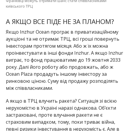
Франківці можуть отримати шанс стати співвласниками
київського ТРЦ
А ЯКЩО ВСЕ ПІДЕ НЕ ЗА ПЛАНОМ?
Якщо Inzhur Ocean програє в приватизаційному
аукціоні та не отримає ТРЦ, всі гроші повернуть
інвесторам протягом місяця. Або ж їх можна
проінвестувати в інші фонди Inzhur. А якщо Inzhur
виграє, то фонд працюватиме до 19 жовтня 2033
року. Далі його роботу або продовжать, або ж
Ocean Plaza продадуть іншому інвестору за
ринковою ціною. Суму від продажу розподілять
між співвласниками.
А якщо в ТРЦ влучить ракета? Ситуація зі всією
нерухомістю в Україні наразі однакова. Об’єкти
застраховані, проте влучання ракети не є
страховим випадком, тому, поки триває війна,
певні ризики інвестування в нерухомість є. Але в