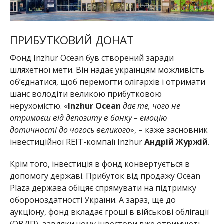
ПРИБУТКОВИЙ ДОНАТ
Фонд Inzhur Ocean був створений заради
шляхетної мети. Він надає українцям можливість
об’єднатися, щоб перемогти олігархів і отримати
шанс володіти великою прибутковою
нерухомістю. «
Inzhur Ocean
дає те, чого не
отримаєш від депозиту в банку – емоцію
дотичності до чогось великого
», – каже засновник
інвестиційної REIT-компаії Inzhur
Андрій Журжій
.
Крім того, інвестиція в фонд конвертується в
допомогу державі. Прибуток від продажу Ocean
Plaza держава обіцяє спрямувати на підтримку
обороноздатності України. А зараз, ще до
аукціону, фонд вкладає гроші в військові облігації