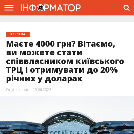
ГОЛОВНА
ЖИТТЯ
ВЛАДА
ГРОШІ
ТРЕШ
ТИСМЕНИЦЯ
НАДВІРНА
РОЗСЛІДУВАННЯ
АФІША
РЕКЛАМА
ПРО
ПРОЄКТ
РЕКЛАМА
Маєте 4000 грн? Вітаємо,
ви можете стати
співвласником київського
ТРЦ і отримувати до 20%
річних у доларах
Опубліковано
19.06.2024