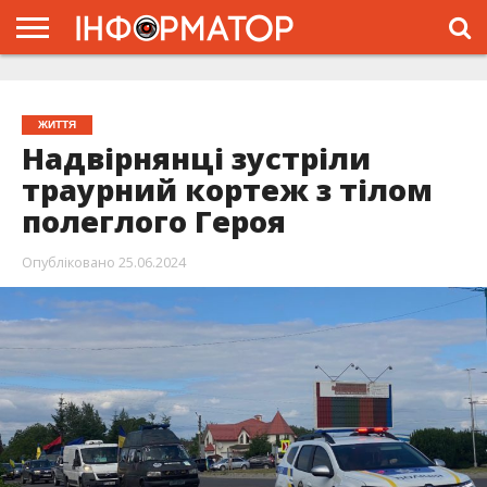
ГОЛОВНА
ЖИТТЯ
ВЛАДА
ГРОШІ
ТРЕШ
ТИСМЕНИЦЯ
НАДВІРНА
РОЗСЛІДУВАННЯ
АФІША
РЕКЛАМА
ПРО
ПРОЄКТ
ЖИТТЯ
Надвірнянці зустріли
траурний кортеж з тілом
полеглого Героя
Опубліковано
25.06.2024