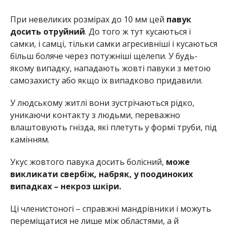
При невеликих розмірах до 10 мм цей
павук
досить отруйний
. До того ж тут кусаються і
самки, і самці, тільки самки агресивніші і кусаються
більш боляче через потужніші щелепи. У будь-
якому випадку, нападають жовті павуки з метою
самозахисту або якщо їх випадково придавили.
У людському житлі вони зустрічаються рідко,
уникаючи контакту з людьми, переважно
влаштовують гнізда, які плетуть у формі труби, під
камінням.
Укус жовтого павука досить болісний,
може
викликати свербіж, набряк, у поодиноких
випадках – некроз шкіри.
Ці членистоногі – справжні мандрівники і можуть
переміщатися не лише між областями, а й