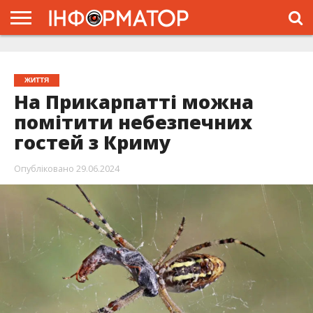
ГОЛОВНА
ЖИТТЯ
ВЛАДА
ГРОШІ
ТРЕШ
ТИСМЕНИЦЯ
НАДВІРНА
РОЗСЛІДУВАННЯ
АФІША
РЕКЛАМА
ПРО
ПРОЄКТ
ЖИТТЯ
На Прикарпатті можна
помітити небезпечних
гостей з Криму
Опубліковано
29.06.2024