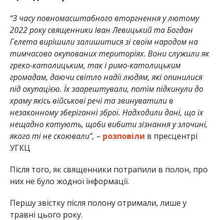
“З часу повномасштабного вторгнення у лютому
2022 року священники Іван Левицький та Богдан
Гелета вирішили залишитися зі своїм народом на
тимчасово окупованих територіях. Вони служили як
греко-католицьким, так і римо-католицьким
громадам, даючи світло надії людям, які опинилися
під окупацією. Їх заарештували, потім підкинули до
храму якісь військові речі та звинуватили в
незаконному зберіганні зброї. Надходили дані, що їх
нещадно катують, щоби вибити зізнання у злочині,
якого ті не скоювали”,
–
розповіли
в пресцентрі
УГКЦ
Після того, як священники потрапили в полон, про
них не було жодної інформації.
Першу звістку після полону отримали, лише у
травні цього року.