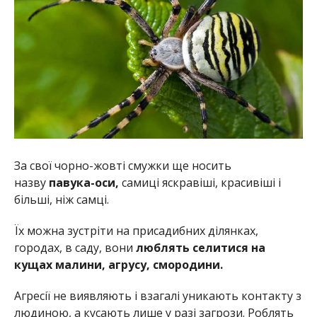
За свої чорно-жовті смужки ще носить
назву
павука-оси,
самиці яскравіші, красивіші і
більші, ніж самці.
Їх можна зустріти на присадибних ділянках,
городах, в саду, вони
люблять селитися на
кущах малини, агрусу, смородини.
Агресії не виявляють і взагалі уникають контакту з
людиною, а кусають лише у разі загрози. Роблять