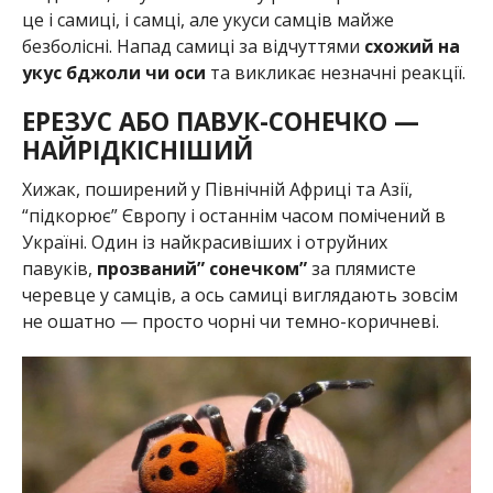
це і самиці, і самці, але укуси самців майже
безболісні. Напад самиці за відчуттями
схожий на
укус бджоли чи оси
та викликає незначні реакції.
ЕРЕЗУС АБО ПАВУК-СОНЕЧКО —
НАЙРІДКІСНІШИЙ
Хижак, поширений у Північній Африці та Азії,
“підкорює” Європу і останнім часом помічений в
Україні. Один із найкрасивіших і отруйних
павуків,
прозваний” сонечком”
за плямисте
черевце у самців, а ось самиці виглядають зовсім
не ошатно — просто чорні чи темно-коричневі.