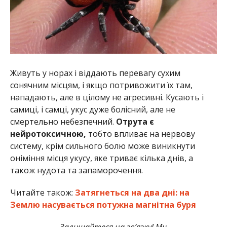
Живуть у норах і віддають перевагу сухим
сонячним місцям, і якщо потривожити їх там,
нападають, але в цілому не агресивні. Кусають і
самиці, і самці, укус дуже болісний, але не
смертельно небезпечний.
Отрута є
нейротоксичною,
тобто впливає на нервову
систему, крім сильного болю може виникнути
оніміння місця укусу, яке триває кілька днів, а
також нудота та запаморочення.
Читайте також:
Затягнеться на два дні: на
Землю насувається потужна магнітна буря
Залишайтеся на зв’язку! Ми