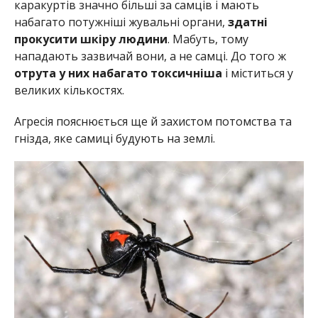
каракуртів значно більші за самців і мають
набагато потужніші жувальні органи,
здатні
прокусити шкіру людини
. Мабуть, тому
нападають зазвичай вони, а не самці. До того ж
отрута у них набагато токсичніша
і міститься у
великих кількостях.
Агресія пояснюється ще й захистом потомства та
гнізда, яке самиці будують на землі.