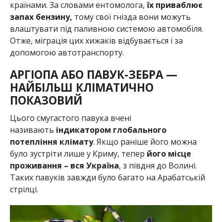
країнами. За словами ентомолога,
їх приваблює
запах бензину,
тому свої гнізда вони можуть
влаштувати під паливною системою автомобіля.
Отже, міграція цих хижаків відбувається і за
допомогою автотранспорту.
АРГІОПА АБО ПАВУК-ЗЕБРА —
НАЙБІЛЬШ КЛІМАТИЧНО
ПОКАЗОВИЙ
Цього смугастого павука вчені
називають
індикатором глобального
потепління клімату
. Якщо раніше його можна
було зустріти лише у Криму, тепер
його місце
проживання – вся Україна
, з півдня до Волині.
Таких павуків завжди було багато на Арабатській
стрілці.