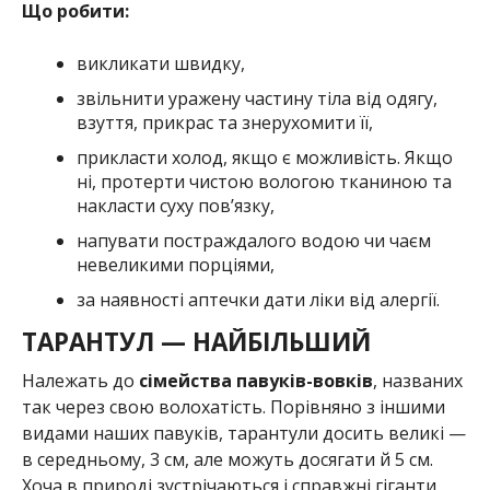
Що робити:
викликати швидку,
звільнити уражену частину тіла від одягу,
взуття, прикрас та знерухомити її,
прикласти холод, якщо є можливість. Якщо
ні, протерти чистою вологою тканиною та
накласти суху пов’язку,
напувати постраждалого водою чи чаєм
невеликими порціями,
за наявності аптечки дати ліки від алергії.
ТАРАНТУЛ — НАЙБІЛЬШИЙ
Належать до
сімейства павуків-вовків
, названих
так через свою волохатість. Порівняно з іншими
видами наших павуків, тарантули досить великі —
в середньому, 3 см, але можуть досягати й 5 см.
Хоча в природі зустрічаються і справжні гіганти