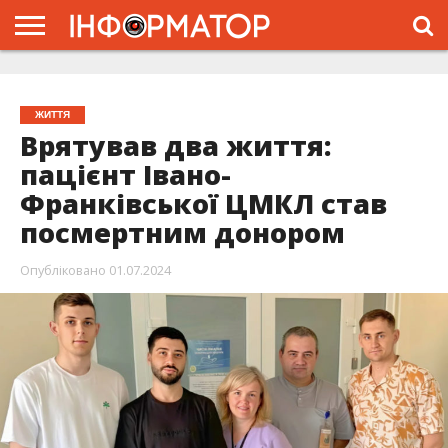
ГОЛОВНА
ЖИТТЯ
ВЛАДА
ГРОШІ
ТРЕШ
ТИСМЕНИЦЯ
НАДВІРНА
РОЗСЛІДУВАННЯ
АФІША
РЕКЛАМА
ПРО
ПРОЄКТ
ЖИТТЯ
Врятував два життя:
пацієнт Івано-
Франківської ЦМКЛ став
посмертним донором
Опубліковано
01.07.2024