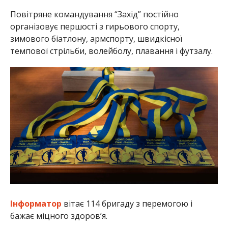
Повітряне командування “Захід” постійно
організовує першості з гирьового спорту,
зимового біатлону, армспорту, швидкісної
темпової стрільби, волейболу, плавання і футзалу.
Інформатор
вітає 114 бригаду з перемогою і
бажає міцного здоров’я.