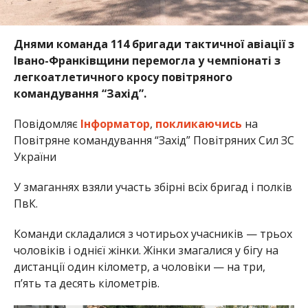
Днями команда 114 бригади тактичної авіації з
Івано-Франківщини перемогла у чемпіонаті з
легкоатлетичного кросу повітряного
командування “Захід”.
Повідомляє
Інформатор
,
покликаючись
на
Повітряне командування “Захід” Повітряних Сил ЗС
України
У змаганнях взяли участь збірні всіх бригад і полків
ПвК.
Команди складалися з чотирьох учасників — трьох
чоловіків і однієї жінки. Жінки змагалися у бігу на
дистанції один кілометр, а чоловіки — на три,
п’ять та десять кілометрів.