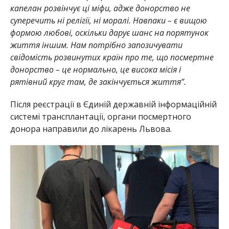
капелан розвінчує ці міфи, адже донорство не
суперечить ні релігії, ні моралі. Навпаки – є вищою
формою любові, оскільки дарує шанс на порятунок
життя іншим. Нам потрібно запозичувати
свідомість розвинутих країн про те, що посмертне
донорство – це нормально, це висока місія і
рятівний круг там, де закінчується життя”.
Після реєстрації в Єдиній державній інформаційній
системі трансплантації, органи посмертного
донора направили до лікарень Львова.