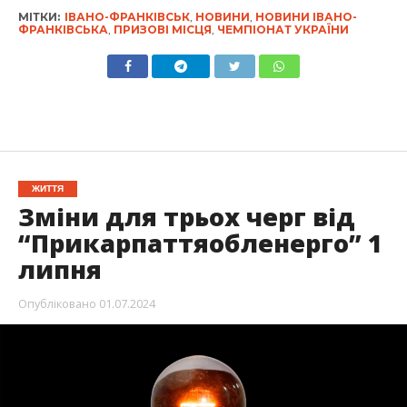
МІТКИ:
ІВАНО-ФРАНКІВСЬК
,
НОВИНИ
,
НОВИНИ ІВАНО-
ФРАНКІВСЬКА
,
ПРИЗОВІ МІСЦЯ
,
ЧЕМПІОНАТ УКРАЇНИ
ЖИТТЯ
Зміни для трьох черг від
“Прикарпаттяобленерго” 1
липня
Опубліковано
01.07.2024