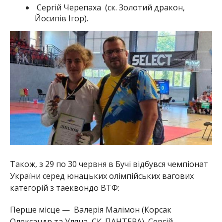
Сергій Черепаха (ск. Золотий дракон,
Йосипів Ігор).
Також, з 29 по 30 червня в Бучі відбувся чемпіонат
України серед юнацьких олімпійських вагових
категорій з таеквондо ВТФ:
Перше місце — Валерія Малімон (Корсак
Олександр та Уляна, СК. ПАНТЕРА), Сергій