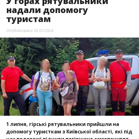
У горах рятувальники
надали допомогу
туристам
Опубліковано
02.07.2024
1 липня, гірські рятувальники прийшли на
допомогу туристкам з Київської області, які під
час подорожі відчули погіршене самопочуття