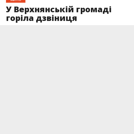
У Верхнянській громаді
горіла дзвіниця
Опубліковано
02.07.2024
1 липня, ввечері, у селі Верхня горіла дзвіниця
на території УПЦ «Святого Івана Хрестителя».