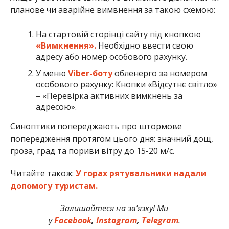
планове чи аварійне вимвнення за такою схемою:
На стартовій сторінці сайту під кнопкою
«Вимкнення».
Необхідно ввести свою
адресу або номер особового рахунку.
У меню
Viber-боту
обленерго за номером
особового рахунку: Кнопки «Відсутнє світло»
– «Перевірка активних вимкнень за
адресою».
Синоптики попереджають про штормове
попередження протягом цього дня: значний дощ,
гроза, град та пориви вітру до 15-20 м/с.
Читайте також:
У горах рятувальники надали
допомогу туристам.
Залишайтеся на зв’язку! Ми
у
Facebook
,
Instagram
,
Telegram
.