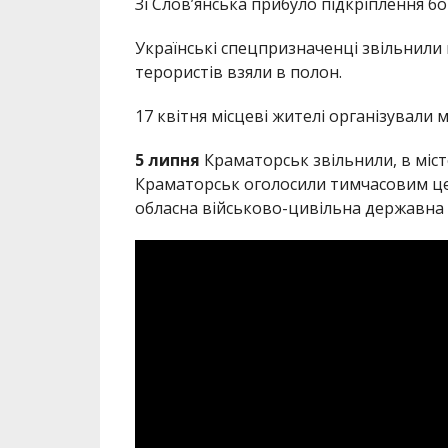
Зі Слов’янська прибуло підкріплення б
Українські спецпризначенці звільнили
терористів взяли в полон.
17 квітня місцеві жителі організували 
5 липня
Краматорськ звільнили, в місто
Краматорськ оголосили тимчасовим це
обласна військово-цивільна державна а