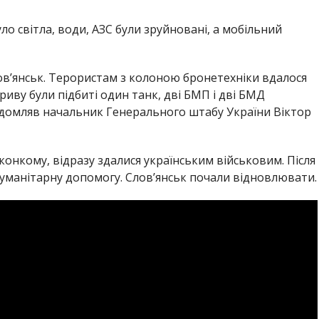
ло світла, води, АЗС були зруйновані, а мобільний
ов’янськ. Терористам з колоною бронетехніки вдалося
риву були підбиті один танк, дві БМП і дві БМД
відомляв начальник Генерального штабу України Віктор
иконкому, відразу здалися українським військовим. Після
гуманітарну допомогу. Слов’янськ почали відновлювати.