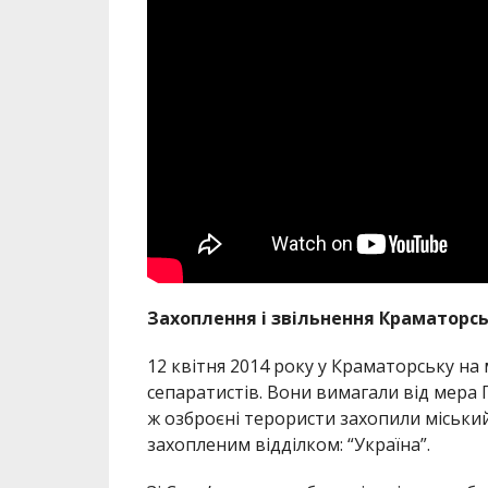
Захоплення і звільнення Краматорс
12 квітня 2014 року у Краматорську на
сепаратистів. Вони вимагали від мера 
ж озброєні терористи захопили міський 
захопленим відділком: “Україна”.