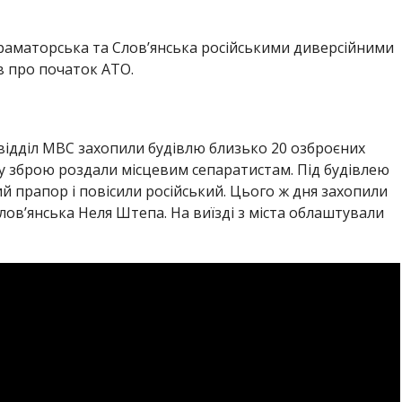
 Краматорська та Слов’янська російськими диверсійними
в про початок АТО.
 відділ МВС захопили будівлю близько 20 озброєних
ену зброю роздали місцевим сепаратистам. Під будівлею
й прапор і повісили російський. Цього ж дня захопили
лов’янська Неля Штепа. На виїзді з міста облаштували