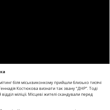
ька
 мітинг біля міськвиконкому прийшли близько тисячі
Геннадія Костюкова визнати так звану “ДНР”. Тоді
відділ міліції. Місцеві жителі скандували перед