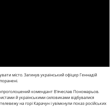
вати місто. Загинув український офіцер Геннадій
 поранені.
амопроголошений комендант В’ячеслав Пономарьов.
истами й українськими силовиками відбувалися
телевежу на горі Карачун і увімкнули показ російських