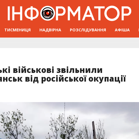
ТИСМЕНИЦЯ
НАДВІРНА
РОЗСЛІДУВАННЯ
АФІША
ькі військові звільнили
нськ від російської окупації