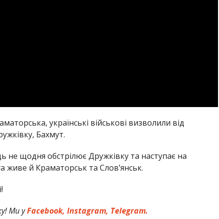
раматорська, українські військові визволили від
ружківку, Бахмут.
дь не щодня обстрілює Дружківку та наступає на
а живе й Краматорськ та Слов’янськ.
!
у! Ми у
Facebook,
Instagram,
Telegram.