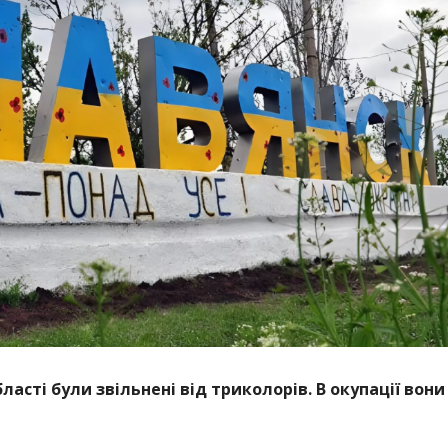
ласті були звільнені від триколорів. В окупації вони