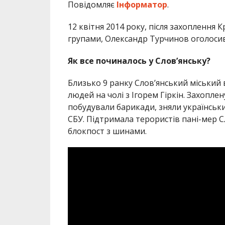
Повідомляє
Інформатор
.
12 квітня 2014 року, після захоплення
групами, Олександр Турчинов оголоси
Як все починалось у Слов’янську?
Близько 9 ранку Слов’янський міський
людей на чолі з Ігорем Гіркін. Захопл
побудували барикади, зняли українськи
СБУ. Підтримала терористів пані-мер С
блокпост з шинами.