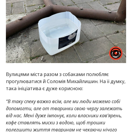
Вулицями міста разом з собаками полюбляє
прогулюватися й Соломія Михайлишин. На її думку,
така ініціатива є дуже корисною:
“В таку спеку важко всім, але ми люди можемо собі
допомогти, але от тваринки свою чергу залежать
від нас. Мені дуже імпонує, коли власники кав’ярень,
кафе ставлять миски з водою, щоб трошки
полегшити життя тваринам не чекаючи нічого