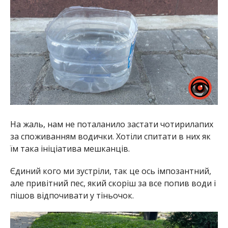
На жаль, нам не поталанило застати чотирилапих
за споживанням водички. Хотіли спитати в них як
їм така ініціатива мешканців.
Єдиний кого ми зустріли, так це ось імпозантний,
але привітний пес, який скоріш за все попив води і
пішов відпочивати у тіньочок.