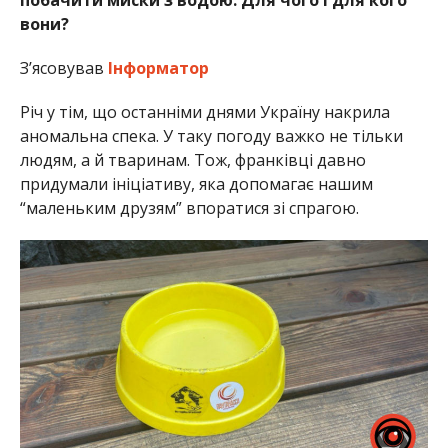
побачити миски з водою. Для чого і для кого
вони?
З’ясовував
Інформатор
Річ у тім, що останніми днями Україну накрила
аномальна спека. У таку погоду важко не тільки
людям, а й тваринам. Тож, франківці давно
придумали ініціативу, яка допомагає нашим
“маленьким друзям” впоратися зі спрагою.