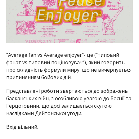
“Average fan vs Average enjoyer”- це (“типовий
фанат vs типовий поціновувач”), який говорить
про складність формули миру, що не вичерпується
припиненням бойових дій.
Представлені роботи звертаються до зображень
балканських війн, з особливою увагою до Боснії та
Герцоговини, що досі залишається скутою
наслідками Дейтонської угоди.
Вхід вільний.