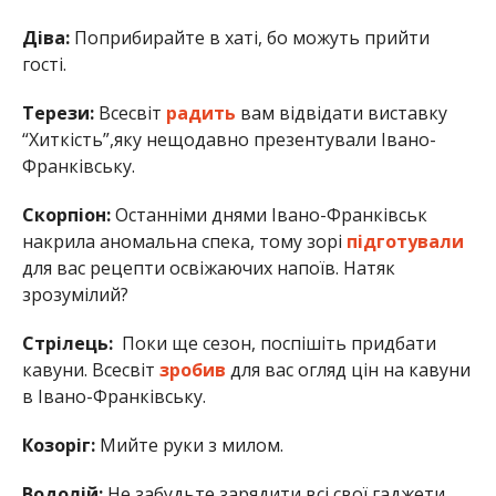
Діва:
Поприбирайте в хаті, бо можуть прийти
гості.
Терези:
Всесвіт
радить
вам відвідати виставку
“Хиткість”,яку нещодавно презентували Івано-
Франківську.
Скорпіон:
Останніми днями Івано-Франківськ
накрила аномальна спека, тому зорі
підготували
для вас рецепти освіжаючих напоїв. Натяк
зрозумілий?
Стрілець:
Поки ще сезон, поспішіть придбати
кавуни. Всесвіт
зробив
для вас огляд цін на кавуни
в Івано-Франківську.
Козоріг:
Мийте руки з милом.
Водолій:
Не забудьте зарядити всі свої гаджети,