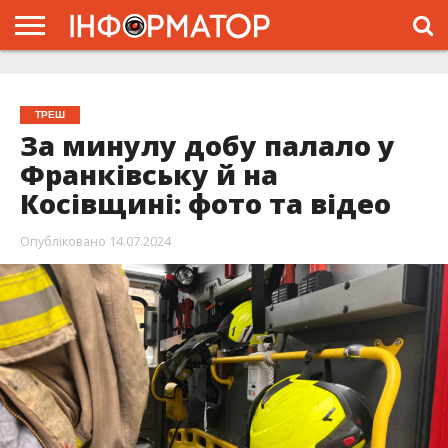
ГОЛОВНА
ЖИТТЯ
ВЛАДА
ГРОШІ
ТРЕШ
ТИСМЕНИЦЯ
НАДВІРНА
РОЗСЛІДУВАННЯ
АФІША
РЕКЛАМА
ПРО
ПРОЄКТ
ТРЕШ
За минулу добу палало у
Франківську й на
Косівщині: фото та відео
Опубліковано
14.07.2024