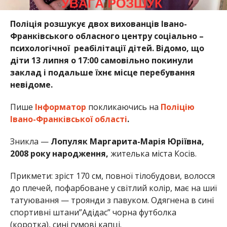
Поліція розшукує двох
вихованців Івано-
Франківського обласного центру соціально –
психологічної реабілітації дітей. Відомо, що
діти 13 липня о 17:00 самовільно покинули
заклад і подальше їхнє місце перебування
невідоме.
Пише
Інформатор
покликаючись на
Поліцію
Івано-Франківської області
.
Зникла —
Лопуляк Маргарита-Марія Юріївна,
2008 року народження,
жителька міста Косів.
Прикмети: зріст 170 см, повної тілобудови, волосся
до плечей, пофарбоване у світлий колір, має на шиї
татуювання — троянди з павуком. Одягнена в сині
спортивні штани”Адідас” чорна футболка
(коротка), сині гумові капці.