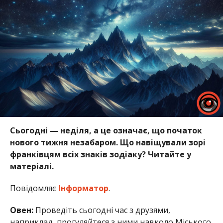
Сьогодні — неділя, а це означає, що початок
нового тижня незабаром. Що навіщували зорі
франківцям всіх знаків зодіаку? Читайте у
матеріалі.
Повідомляє
Інформатор
.
Овен:
Проведіть сьогодні час з друзями,
наприклад, прогуляйтеся з ними навколо Міського