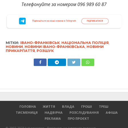
Телефонуйте за номером 096 989 60 87
МІТКИ:
ІВАНО-ФРАНКІВСЬК
,
НАЦІОНАЛЬНА ПОЛІЦІЯ
,
НОВИНИ
,
НОВИНИ ІВАНО-ФРАНКІВСЬКА
,
НОВИНИ
ПРИКАРПАТТЯ
,
РОЗШУК
ГОЛОВНА
ЖИТТЯ
ВЛАДА
ГРОШІ
ТРЕШ
ТИСМЕНИЦЯ
НАДВІРНА
РОЗСЛІДУВАННЯ
АФІША
РЕКЛАМА
ПРО ПРОЄКТ
© 2007-2023 Інформатор - Регіональне інтернет-видання.