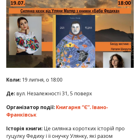
Коли:
19 липня, о 18:00
Де:
вул. Незалежності 31, 5 поверх
Організатор події:
Книгарня “Є”. Івано-
Франківськ
Історія книги:
Це силянка коротких історій про
гуцулку Федиху і її онучку Улянку, які разом