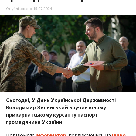
Опубліковано
15.07.2024
Сьогодні, У День Української Державності
Володимир Зеленський вручив юному
прикарпатському курсанту паспорт
громадянина України.
Повідомляє
Інформатор
, покликаючись на
Івано-