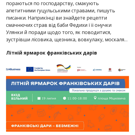
пораються по господарству, смакують
апетитними гуцульськими стравами, пишуть
писанки. Наприкінці ви знайдете рецепти
смачнючих страв від баби Федихи і її онучки
Улянки й поради щодо того, як поводитися,
зустрівши лісовика, щезника, вовкулаку, москаля…
Літній ярмарок франківських дарів