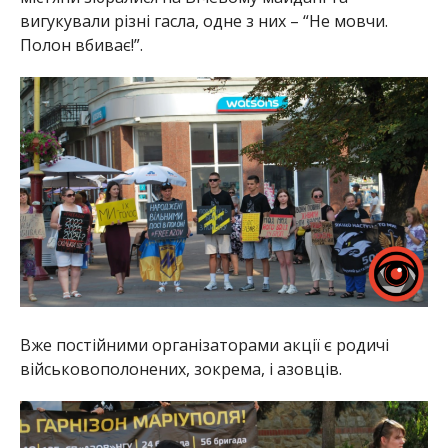
вигукували різні гасла, одне з них – “Не мовчи.
Полон вбиває!”.
Вже постійними організаторами акції є родичі
військовополонених, зокрема, і азовців.