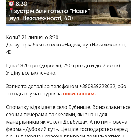
Коли? 21 липня, о 8:30
Де: зустріч біля готелю «Надія», вул.Незалежності,
40
Ціна? 820 грн (дорослі), 750 грн (діти до 7років).
У ціну все включено.
Запис та деталі за телефоном +380959228632, або
заходьте у чат турів за
посиланням.
Спочатку відвідаєте село Бубнище. Воно славиться
своїми печерами та скелями, які знані для
мандрівників як «Скелі Довбуша». А потім – овеча
ферма «Дубовий кут». Це ціле господарство серед
гір. Тут можна і красою природи помилуватися, і