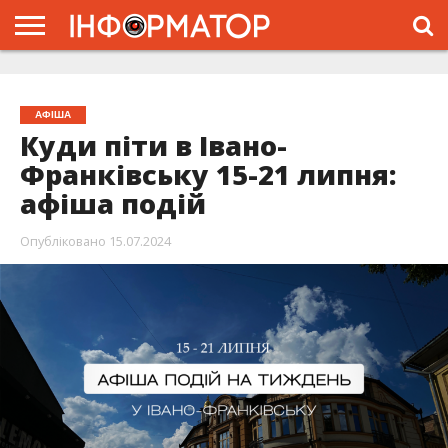
ГОЛОВНА
ЖИТТЯ
ВЛАДА
ГРОШІ
ТРЕШ
ТИСМЕНИЦЯ
НАДВІРНА
РОЗСЛІДУВАННЯ
АФІША
РЕКЛАМА
ПРО
ПРОЄКТ
АФІША
Куди піти в Івано-
Франківську 15-21 липня:
афіша подій
Опубліковано
15.07.2024