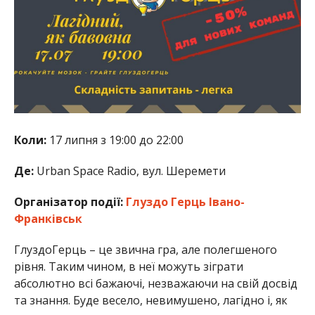
Коли:
17 липня з 19:00 до 22:00
Де:
Urban Space Radio, вул. Шеремети
Організатор події:
Глуздо Герць Івано-
Франківськ
ГлуздоГерць – це звична гра, але полегшеного
рівня. Таким чином, в неї можуть зіграти
абсолютно всі бажаючі, незважаючи на свій досвід
та знання. Буде весело, невимушено, лагідно і, як