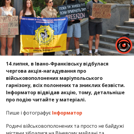
14 липня, в Івано-Франківську відбулася
чергова акція-нагадування про
військовополонених маріупольського
гарнізону, всіх полонених та зниклих безвісти.
Інформатор відвідав акцію, тому, детальніше
про подію читайте у матеріалі.
Пише і фотографує
Інформатор
Родичі військовополонених та просто не байдужі
містяни зібралися на Вічевому майдані та