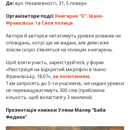
Де:
вул. Незалежності, 31, 5 поверх
Організатори події:
Книгарня “Є”. Івано-
Франківськ
та
Своя полиця
Автори й авторки читатимуть уривки романів чи
оповідань, котрі ще не видані, але деякі вже
зовсім скоро з’являться на полицях книгарень.
Щоб взяти участь, зареєструйтеся, у формі
«Реєстрація на відкритий мікрофон в Івано-
Франківську, 18.07»,
за посиланням.
Там запросять до 5-ти учасників, чиї надані уривки
не перевищуватимуть 300 слів (приблизна
кількість, щоб вкластися у 3 хвилини).
Презентація книжки Уляни Маляр “Баба
Федиха”