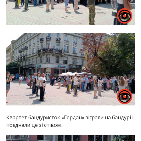
Квартет бандуристок «Ґердан» зіграли на бандурі і
поєднали це зі співом.