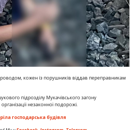
проводом, кожен із порушників віддав переправникам
укового підрозділу Мукачівського загону
організації незаконної подорожі.
ріла господарська будівля
у! Ми у
Facebook
,
Instagram
,
Telegram
.