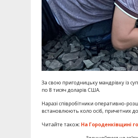
За свою пригодницьку мандрівку із су
по 8 тисяч доларів США.
Наразі співробітники оперативно-розш
встановлюють коло осіб, причетних до 
Читайте також:
На Городенківщині го
Залишайтеся на зв’язк