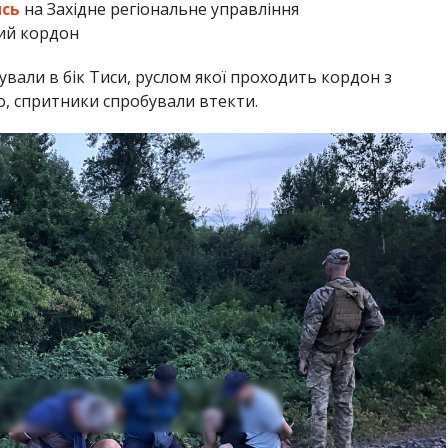
сь
на Західне регіональне управління
ий кордон
вали в бік Тиси, руслом якої проходить кордон з
, спритники спробували втекти.