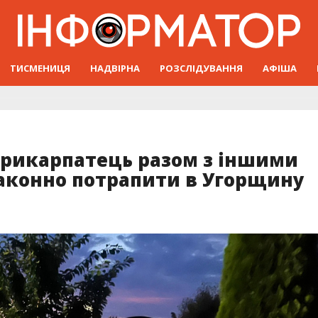
ТИСМЕНИЦЯ
НАДВІРНА
РОЗСЛІДУВАННЯ
АФІША
прикарпатець разом з іншими
законно потрапити в Угорщину