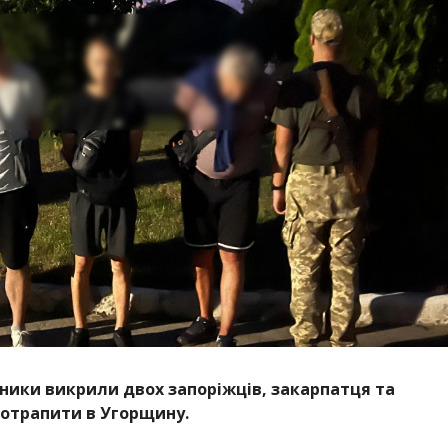
ники викрили двох запоріжців, закарпатця та
потрапити в Угорщину.