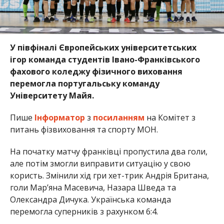
У півфіналі Європейських університетських
ігор команда студентів Івано-Франківського
фахового коледжу фізичного виховання
перемогла португальську команду
Університету Майя.
Пише
Інформатор
з
посиланням
на Комітет з
питань фізвиховання та спорту МОН.
На початку матчу франківці пропустила два голи,
але потім змогли виправити ситуацію у свою
користь. Змінили хід гри хет-трик Андрія Британа,
голи Мар’яна
Масевича
, Назара Шведа та
Олександра Дичука. Українська команда
перемогла суперників з рахунком 6:4.