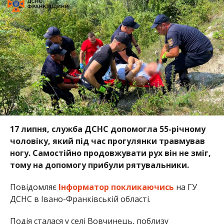
17 липня, служба ДСНС допомогла 55-річному
чоловіку, який під час прогулянки травмував
ногу. Самостійно продовжувати рух він не зміг,
тому на допомогу прибули рятувальники.
Повідомляє
Інформатор
покликаючись
на ГУ
ДСНС в Івано-Франківській області.
Подія сталася у селі Вовчинець, поблизу