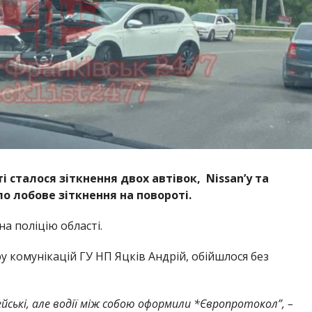
і сталося зіткнення двох автівок, Nissan’у та
о лобове зіткнення на повороті.
а поліцію області.
у комунікацій ГУ НП Яцків Андрій, обійшлося без
ейські, але водії між собою оформили *Європротокол”, –