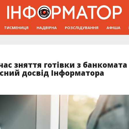
ТИСМЕНИЦЯ
НАДВІРНА
РОЗСЛІДУВАННЯ
АФІША
час зняття готівки з банкомата
асний досвід Інформатора