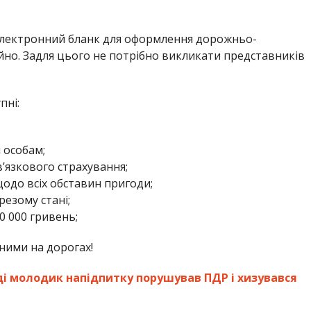
електронний бланк для оформлення дорожньо-
йно. Задля цього не потрібно викликати представників
пні:
 особам;
’язкового страхування;
одо всіх обставин пригоди;
езому стані;
0 000 гривень;
ними на дорогах!
ді молодик напідпитку порушував ПДР і хизувався