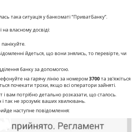
ась така ситуація у банкоматі “ПриватБанку”.
 на власному досвіді:
панікуйте.
ідомленні йдеться, що вони знялись, то перевірте, чи
дділення банку за допомогою.
лефонуйте на гарячу лінію за номером
3700
та зв’яжіться
ься почекати трохи, якщо всі оператори зайняті.
т і вам потрібно детально розказати, що сталось.
н і так не зрозуміє ваших хвилювань.
рийде наступне повідомлення: