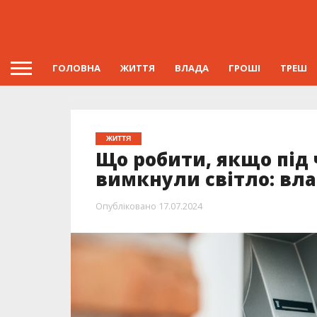
ГОЛОВНА
ЖИТТЯ
ВЛАДА
ГРОШІ
ТРЕШ
ЖИТТЯ
Що робити, якщо під 
вимкнули світло: вл
Опубліковано
17.07.2024