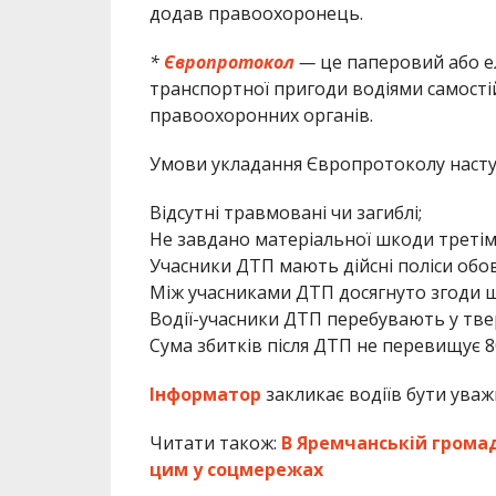
додав правоохоронець.
*
Європротокол
—
це паперовий або 
транспортної пригоди водіями самості
правоохоронних органів.
Умови укладання Європротоколу насту
Відсутні травмовані чи загиблі;
Не завдано матеріальної шкоди третім
Учасники ДТП мають дійсні поліси обов
Між учасниками ДТП досягнуто згоди щ
Водії-учасники ДТП перебувають у твер
Сума збитків після ДТП не перевищує 8
Інформатор
закликає водіїв бути уваж
Читати також:
В Яремчанській грома
цим у соцмережах