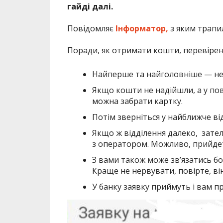
гайді далі.
Повідомляє
Інформатор,
з яким трапил
Поради, як отримати кошти, перевірені
Найперше та найголовніше — не 
Якщо кошти не надійшли, а у пов
можна забрати картку.
Потім зверніться у найближче ві
Якщо ж відділення далеко, зате
з оператором. Можливо, прийдет
З вами також може зв’язатись бо
Краще не нервувати, повірте, ві
У банку заявку приймуть і вам п