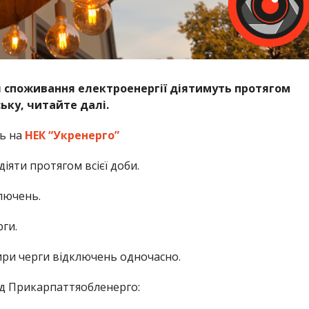
я споживання електроенергії діятимуть протягом
ську, читайте далі.
ь на
НЕК “Укренерго”
яти протягом всієї доби.
ключень.
рги.
тири черги відключень одночасно.
д Прикарпаттяобленерго: