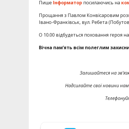
Пише
Інформатор
посилаючись на
ко
Прощання з Павлом
Конвісаровим
розп
Івано-Франківськ, вул. Ребета (Побутова
О 10.00 відбудеться поховання героя на
Вічна пам’ять всім полеглим захисни
Залишайтеся на зв’язк
Надсилайте свої новини нам 
Телефонуй