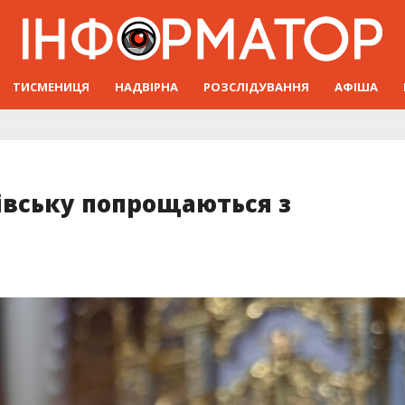
ТИСМЕНИЦЯ
НАДВІРНА
РОЗСЛІДУВАННЯ
АФІША
івську попрощаються з