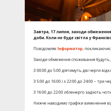
Завтра, 17 липня, заходи обмеженн
доби. Коли не буде світла у Франків
Повідомляє
Інформатор
, покликаючис
Заходи обмеження споживання будуть ді
З 00:00 до 5:00 діятимуть дві черги від
З 5:00 до 16:00 і з 22:00 до 24:00 – три че
З 16:00 до 22:00 обленерго задіють чо
Нижче наводимо графіки вимкнення ві