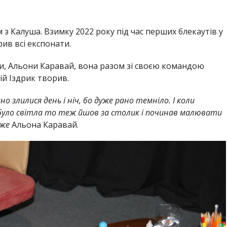
з Калуша. Взимку 2022 року під час перших блекаутів у
рив всі експонати.
ки, Альони Каравай, вона разом зі своєю командою
ій Іздрик творив.
но злилися день і ніч, бо дуже рано темніло. І коли
 було світла то теж йшов за столик і починав малювати
аже
Альона Каравай.