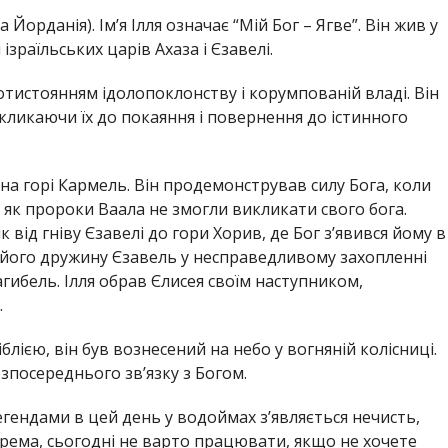
а Йорданія). Ім’я Ілля означає “Мій Бог – Ягве”. Він жив у
 ізраїльських царів Ахаза і Єзавелі.
тистоянням ідолопоклонству і корумпованій владі. Він
акликаючи їх до покаяння і повернення до істинного
на горі Кармель. Він продемонстрував силу Бога, коли
і як пророки Ваала не змогли викликати свого бога.
 від гніву Єзавелі до гори Хорив, де Бог з’явився йому в
 і його дружину Єзавель у несправедливому захопленні
гибель. Ілля обрав Єлисея своїм наступником,
.
лією, він був вознесений на небо у вогняній колісниці.
зпосереднього зв’язку з Богом.
егендами в цей день у водоймах з’являється нечисть,
крема, сьогодні не варто працювати, якщо не хочете