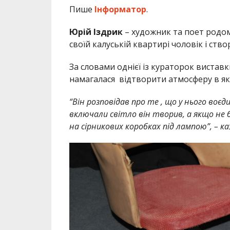
Пише
Інформатор
.
Юрій Іздрик
– художник та поет родом 
своїй калуській квартирі чоловік і ство
За словами однієї із кураторок вистав
намагалася відтворити атмосферу в як
“Він розповідав про те , що у нього воєди
включали світло він творив, а якщо не
на сірникових коробках під лампою”, – к