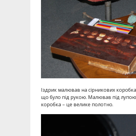
Іздрик малював на сірникових коробках
що було під рукою. Малював під лупою,
коробка – це велике полотно.