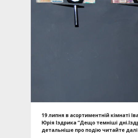
19 липня в асортиментній кімнаті І
Юрія Іздрика “Дещо темніші дні.Іздр
детальніше про подію читайте далі