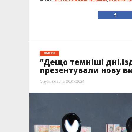
МІТКИ:
БОГОСЛУЖІННЯ
,
НОВИНИ
,
НОВИНИ ІВ
ЖИТТЯ
“Дещо темніші дні.Із
презентували нову в
Опубліковано
20.07.2024