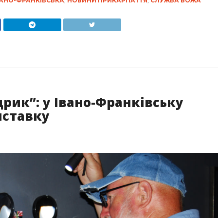
АНО-ФРАНКІВСЬКА
,
НОВИНИ ПРИКАРПАТТЯ
,
СЛУЖБА БОЖА
дрик”: у Івано-Франківську
иставку