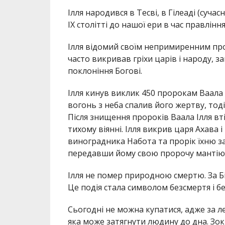
Ілля народився в Тесві, в Гілеаді (сучасн
IX столітті до нашої ери в час правління
Ілля відомий своїм непримиренним про
часто викривав гріхи царів і народу, з
поклоніння Богові.
Ілля кинув виклик 450 пророкам Ваала 
вогонь з неба спалив його жертву, тод
Після знищення пророків Ваала Ілля втік
тихому віянні. Ілля викрив царя Ахава
виноградника Набота та прорік їхню за
передавши йому свою пророчу мантію
Ілля не помер природною смертю. За Біб
Це подія стала символом безсмертя і бе
Сьогодні не можна купатися, адже за л
яка може затягнути людину до дна. Зо