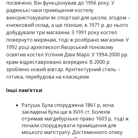
посвячено. Він функціонував до 1956 року. У
радянські часи приміщення костелу
використовували як спортзал для школи, згодом –
книжковий склад, а ще пізніше, в 1971 р. до нього
добудували три магазини. З 1991 року костел
повернуто мирянам, тоді ж розібрано магазини. У
1992 році архієпископ Яворський поновому
освятив костел Успіння Діви Марії. У 1994-2000 рр.
храм відреставровано всередині. В 2000 р.
зроблено новий вівтар. Архітектурний стиль –
готика, перебудова на класицизм.
Інші пам’ятки
Ратуша. Була споруджена 1861 р, хоча
закладена була ще в XVIII ст. Болехів
отримав магдебурзьке право 1603 р, тоді ж
почали споруджувати приміщення для
міського магістрату. Достеменного опису