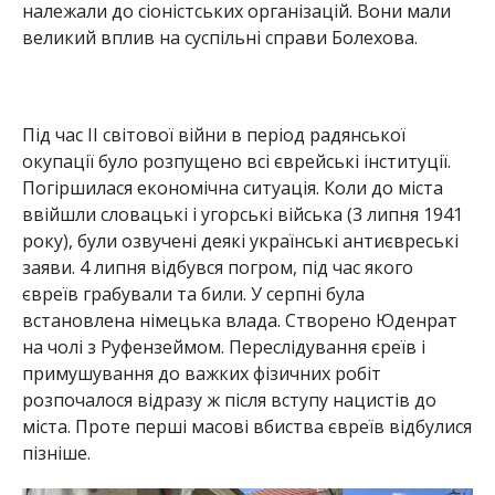
належали до сіоністських організацій. Вони мали
великий вплив на суспільні справи Болехова.
Під час ІІ світової війни в період радянської
окупації було розпущено всі єврейські інституції.
Погіршилася економічна ситуація. Коли до міста
ввійшли словацькі і угорські війська (3 липня 1941
року), були озвучені деякі українські антиєвреські
заяви. 4 липня відбувся погром, під час якого
євреїв грабували та били. У серпні була
встановлена німецька влада. Створено Юденрат
на чолі з Руфензеймом. Переслідування єреїв і
примушування до важких фізичних робіт
розпочалося відразу ж після вступу нацистів до
міста. Проте перші масові вбиства євреїв відбулися
пізніше.