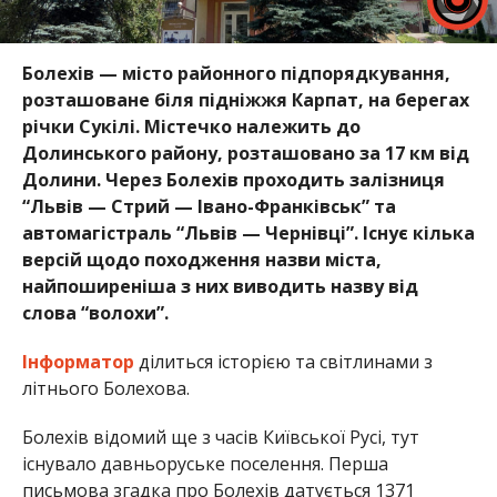
Болехів — місто районного підпорядкування,
розташоване біля підніжжя Карпат, на берегах
річки Сукілі. Містечко належить до
Долинського району, розташовано за 17 км від
Долини. Через Болехів проходить залізниця
“Львів — Стрий — Івано-Франківськ” та
автомагістраль “Львів — Чернівці”. Існує кілька
версій щодо походження назви міста,
найпоширеніша з них виводить назву від
слова “волохи”.
Інформатор
ділиться історією та світлинами з
літнього Болехова.
Болехів відомий ще з часів Київської Русі, тут
існувало давньоруське поселення. Перша
письмова згадка про Болехів датується 1371