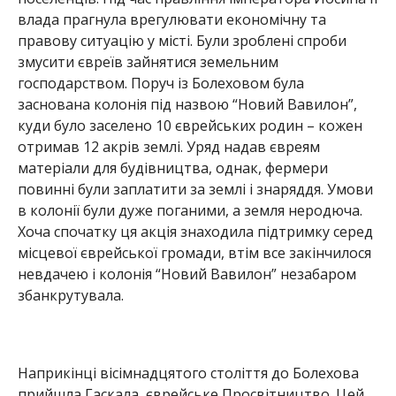
влада прагнула врегулювати економічну та
правову ситуацію у місті. Були зроблені спроби
змусити євреїв зайнятися земельним
господарством. Поруч із Болеховом була
заснована колонія під назвою “Новий Вавилон”,
куди було заселено 10 єврейських родин – кожен
отримав 12 акрів землі. Уряд надав євреям
матеріали для будівництва, однак, фермери
повинні були заплатити за землі і знаряддя. Умови
в колонії були дуже поганими, а земля неродюча.
Хоча спочатку ця акція знаходила підтримку серед
місцевої єврейської громади, втім все закінчилося
невдачею і колонія “Новий Вавилон” незабаром
збанкрутувала.
Наприкінці вісімнадцятого століття до Болехова
прийшла Гаскала, єврейське Просвітництво. Цей