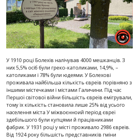
У 1910 році Болехів налічував 4000 мешканців. З
них 5,5% осіб були греко-католиками, 14,9%, –
католиками і 78% були юдеями. У Болехові
проживала найбільша кількість євреїв порівняно з
іншими містечками і містами Галичини. Під час
Першої світової війни більшість євреїв емігрували,
тому їх кількість становила лише 25% від усього
населення міста У міжвоєнноий період євреї
здебільшого були купцями й працівниками
фабрик. У 1931 році у місті проживало 2986 євреїв.
Від 1924 року більшість представників гміни