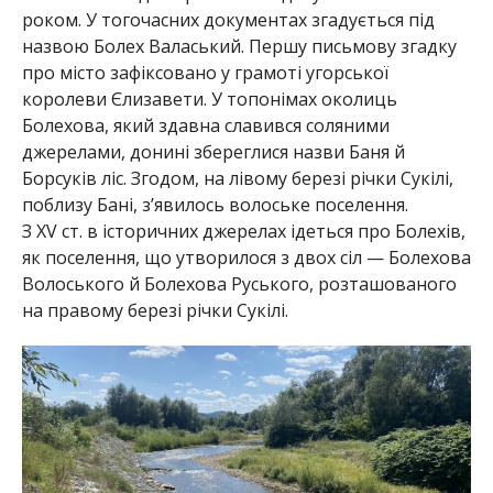
роком. У тогочасних документах згадується під
назвою Болех Валаський. Першу письмову згадку
про місто зафіксовано у грамоті угорської
королеви Єлизавети. У топонімах околиць
Болехова, який здавна славився соляними
джерелами, донині збереглися назви Баня й
Борсуків ліс. Згодом, на лівому березі річки Сукілі,
поблизу Бані, з’явилось волоське поселення.
З XV ст. в історичних джерелах ідеться про Болехів,
як поселення, що утворилося з двох сіл — Болехова
Волоського й Болехова Руського, розташованого
на правому березі річки Сукілі.