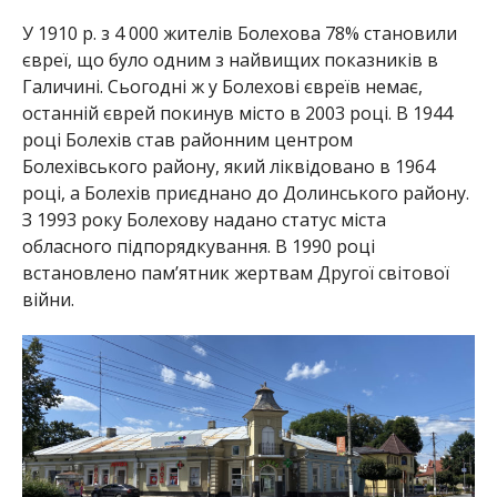
У 1910 р. з 4 000 жителів Болехова 78% становили
євреї, що було одним з найвищих показників в
Галичині. Сьогодні ж у Болехові євреїв немає,
останній єврей покинув місто в 2003 році. В 1944
році Болехів став районним центром
Болехівського району, який ліквідовано в 1964
році, а Болехів приєднано до Долинського району.
З 1993 року Болехову надано статус міста
обласного підпорядкування. В 1990 році
встановлено пам’ятник жертвам Другої світової
війни.