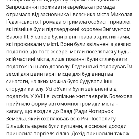
Запрошення проживати єврейська громада
отримала від засновника і власника міста Миколая
Ґєдзінського. Громада отримала особисті привілеї,
які пізніше були підтверджені королем Зиґмунтом
Вазою ІІІ. У євреїв були рівні права з християнами,
які проживали у місті. Вони були звільнені з деяких
податків. До того ж євреї могли поселятися у будь-
якій частині міста, лише повинні були сплачувати
податок із цього дозволу. Ґєдзинські подарував їм
землі для цвинтаря і місце для будівництва
синагоги, на яких можна було будувати інші
споруди кагалу. Усі об’єкти були звільнені від
податків. У XVIII в. суспільне життя євреїв Болехова
прийняло форму автомомної громади міста –
кагалу, що входив до Ваад (Ради Чотирьох
Земель), який охоплював всю Річ Посполиту.
Більшість євреїв були купцями, а основні доходи
приносила торгівля сіллю. Дохід приносили також