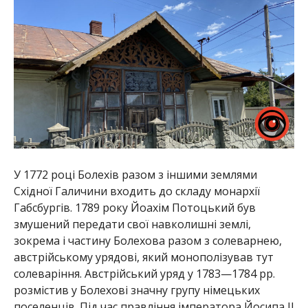
У 1772 році Болехів разом з іншими землями
Східної Галичини входить до складу монархії
Габсбургів. 1789 року Йоахім Потоцький був
змушений передати свої навколишні землі,
зокрема і частину Болехова разом з солеварнею,
австрійському урядові, який монополізував тут
солеваріння. Австрійський уряд у 1783—1784 pp.
розмістив у Болехові значну групу німецьких
поселенців. Під час правління імператора Йосипа II