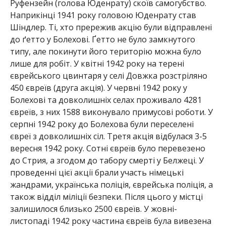
Руфензейн (голова Юденрату) скоїв самогубство.
Наприкінці 1941 року головою Юденрату став
Шіндлер. Ті, хто прережив акцію були відправлені
до ґетто у Болехові. Ґетто не було замкнутого
типу, але покинути його територію можна було
лише для робіт. У квітні 1942 року на терені
єврейського цвинтаря у селі Довжка розстріляно
450 євреїв (друга акція). У червні 1942 року у
Болехові та довколишніх селах проживало 4281
євреїв, з них 1588 виконувало примусові роботи. У
серпні 1942 року до Болехова були переселені
євреї з довколишніх сіл. Третя акція відбулася 3-5
вересня 1942 року. Сотні євреїв було перевезено
до Стрия, а згодом до табору смерті у Белжеці. У
проведенні цієї акції брали участь німецькі
жандрами, українська поліція, єврейська поліція, а
також відділ міліції безпеки. Після цього у містці
залишилося близько 2500 євреїв. У жовні-
листопаді 1942 року частина євреїв була вивезена