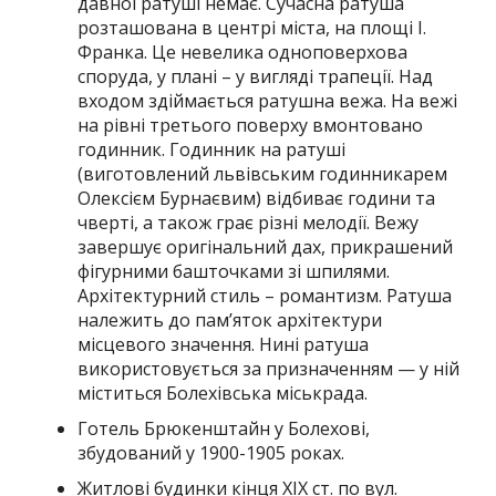
давної ратуші немає. Сучасна ратуша
розташована в центрі міста, на площі І.
Франка. Це невелика одноповерхова
споруда, у плані – у вигляді трапеції. Над
входом здіймається ратушна вежа. На вежі
на рівні третього поверху вмонтовано
годинник. Годинник на ратуші
(виготовлений львівським годинникарем
Олексієм Бурнаєвим) відбиває години та
чверті, а також грає різні мелодії. Вежу
завершує оригінальний дах, прикрашений
фігурними башточками зі шпилями.
Архітектурний стиль – романтизм. Ратуша
належить до пам’яток архітектури
місцевого значення. Нині ратуша
використовується за призначенням — у ній
міститься Болехівська міськрада.
Готель Брюкенштайн у Болехові,
збудований у 1900-1905 роках.
Житлові будинки кінця ХІХ ст. по вул.