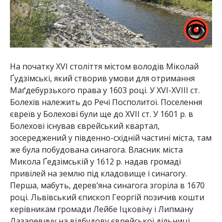
На початку XVI століття містом володів Міколай
Ґудзімські, який створив умови для отримання
Маґдебурзького права у 1603 році. У XVI-XVIII ст.
Болехів належить до Речі Посполитої. Поселення
євреїв у Болехові були ще до XVII ст. У 1601 р. в
Болехові існував єврейський квартал,
зосереджений у південно-східній частині міста, там
же була побудована синагога. Власник міста
Микола Ґедзімській у 1612 р. надав громаді
привілей на землю під кладовище і синагогу.
Перша, мабуть, дерев’яна синагога згоріла в 1670
році. Львівський єпископ Георгій позичив кошти
керівникам громади Лейбе Іцковічу і Липману
Лазаревичу на відбудову єврейської дільниці.