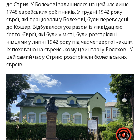
до Стрия. У Болехові залишилося на цей час лише
1748 єврейських робітників. У грудні 1942 року
євреї, які працювали у Болехові, були переведені
до Кошар. Відбувалося усе разом із ліквідацією
ґетто. Євреї, які були у місті, були розстріляні
німцями у липні 1942 року під час четвертої «акції».
Їх поховано на єврейському цвинтарі у Болехові. У
цей самий час у Стрию розстріляли болехівських
євреїв.