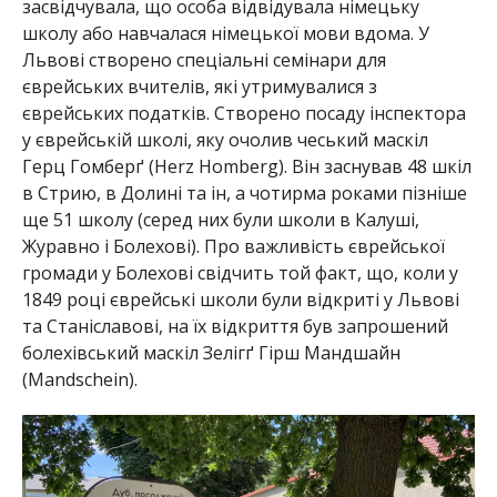
засвідчувала, що особа відвідувала німецьку
школу або навчалася німецької мови вдома. У
Львові створено спеціальні семінари для
єврейських вчителів, які утримувалися з
єврейських податків. Створено посаду інспектора
у єврейській школі, яку очолив чеський маскіл
Герц Гомберґ (Herz Homberg). Він заснував 48 шкіл
в Стрию, в Долині та ін, а чотирма роками пізніше
ще 51 школу (серед них були школи в Калуші,
Журавно і Болехові). Про важливість єврейської
громади у Болехові свідчить той факт, що, коли у
1849 році єврейські школи були відкриті у Львові
та Станіславові, на їх відкриття був запрошений
болехівський маскіл Зелігґ Гірш Мандшайн
(Mandschein).