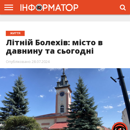
ГОЛОВНА
ЖИТТЯ
ВЛАДА
ГРОШІ
ТРЕШ
ТИСМЕНИЦЯ
НАДВІРНА
РОЗСЛІДУВАННЯ
АФІША
РЕКЛАМА
ПРО
ПРОЄКТ
ЖИТТЯ
Літній Болехів: місто в
давнину та сьогодні
Опубліковано
28.07.2024