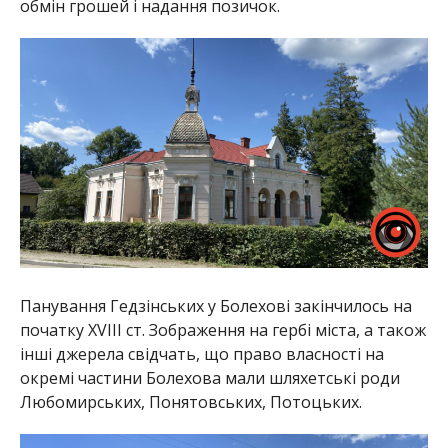
обмін грошей і надання позичок.
Панування Гедзінських у Болехові закінчилось на
початку XVIII ст. Зображення на гербі міста, а також
інші джерела свідчать, що право власності на
окремі частини Болехова мали шляхетські роди
Любомирських, Понятовських, Потоцьких.