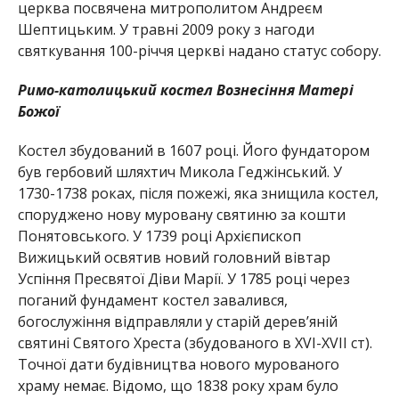
церква посвячена митрополитом Андреєм
Шептицьким. У травні 2009 року з нагоди
святкування 100-річчя церкві надано статус собору.
Римо-католицький костел Вознесіння Матері
Божої
Костел збудований в 1607 році. Його фундатором
був гербовий шляхтич Микола Геджінський. У
1730-1738 роках, після пожежі, яка знищила костел,
споруджено нову муровану святиню за кошти
Понятовського. У 1739 році Архієпископ
Вижицький освятив новий головний вівтар
Успіння Пресвятої Діви Марії. У 1785 році через
поганий фундамент костел завалився,
богослужіння відправляли у старій дерев’яній
святині Святого Хреста (збудованого в XVI-XVII ст).
Точної дати будівництва нового мурованого
храму немає. Відомо, що 1838 року храм було