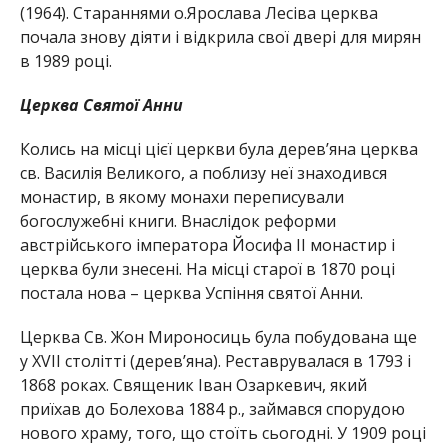
(1964). Стараннями о.Ярослава Лесіва церква
почала знову діяти і відкрила свої двері для мирян
в 1989 році.
Церква Святої Анни
Колись на місці цієї церкви була дерев’яна церква
св. Василія Великого, а поблизу неї знаходився
монастир, в якому монахи переписували
богослужебні книги. Внаслідок реформи
австрійського імператора Йосифа ІІ монастир і
церква були знесені. На місці старої в 1870 році
постала нова – церква Успіння святої Анни.
Церква Св. Жон Мироносиць була побудована ще
у XVII столітті (дерев’яна). Реставрувалася в 1793 і
1868 роках. Священик Іван Озаркевич, який
приїхав до Болехова 1884 р., займався спорудою
нового храму, того, що стоїть сьогодні. У 1909 році