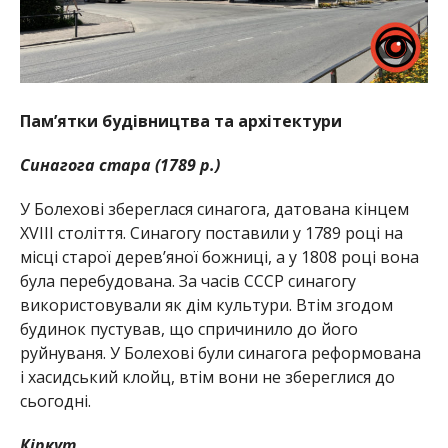
Пам’ятки будівництва та архітектури
Синагога стара (1789 р.)
У Болехові збереглася синагога, датована кінцем
XVIII століття. Синагогу поставили у 1789 році на
місці старої дерев’яної божниці, а у 1808 році вона
була перебудована. За часів СССР синагогу
використовували як дім культури. Втім згодом
будинок пустував, що спричинило до його
руйнуваня. У Болехові були синагога реформована
і хасидський клойц, втім вони не збереглися до
сьогодні.
Кіркут