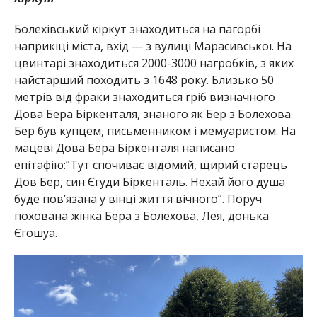
Болехівський кіркут знаходиться на пагорбі
наприкіці міста, вхід — з вулиці Марасивської. На
цвинтарі знаходиться 2000-3000 нагробків, з яких
найстарший походить з 1648 року. Близько 50
метрів від фраки знаходиться гріб визначного
Дова Бера Біркенталя, знаного як Бер з Болехова.
Бер був купцем, письменником і мемуаристом. На
мацеві Дова Бера Біркенталя написано
епітафію:”Тут спочиває відомий, щирий старець
Дов Бер, син Єгуди Біркенталь. Нехай його душа
буде пов’язана у вінці життя вічного”. Поруч
похована жінка Бера з Болехова, Лея, донька
Єгошуа.